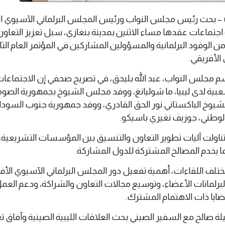
 16 يونيو 2026 (وال) – بحث رئيس مجلس النواب ورئيس المجلس البرلماني الآسيوي
تماعات عقدها مساء الاثنين بمدينة بنغازي، سبل تعزيز التعاون 
من الوفود البرلمانية والمسؤولين المشاركين في المؤتمر العام الثا
الأفريقي.
م مجلس النواب، عبد الله بليحق، في تصريح صحفي إن الاجتماع
ية لدى ليبيا، ما شوليانغ، ووفد مجلس الشيوخ بجمهورية الصو
شيوخ الباكستاني نور الحق القادري، ووفد جمهورية جنوب السودا
وطني، جوزيف نغيري باسيكو.
ناولت آليات تطوير التعاون والتنسيق بين المؤسسات التشريعية، 
ما يخدم المصالح المشتركة للدول المشاركة.
ختلف اللقاءات، أهمية تفعيل دور المجلس البرلماني الآسيوي الأ
 البرلمانات الأعضاء، وتوسيع مجالات التعاون والشراكة، ودعم العم
قضايا ذات الاهتمام المشترك.
صالح مع السفير الصيني بحث العلاقات الليبية الصينية وآفاق تع