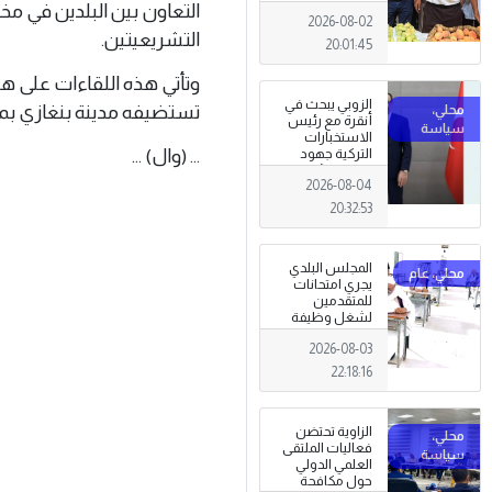
التعاون بين البلدين في مخ
تظاهرة وطنية
2026-08-02
وصمود
التشريعيتين.
للمزارعين في
20:01:45
وجه التغيرات
المناخية
وتأتي هذه اللقاءات على ها
الزوبي يبحث في
تستضيفه مدينة بنغازي بمش
أنقرة مع رئيس
الاستخبارات
... (وال) ...
التركية جهود
توحيد المؤسسة
2026-08-04
العسكرية على
أسس مهنية
20:32:53
ووطنية،
المجلس البلدي
يجري امتحانات
للمتقدمين
لشغل وظيفة
مختار محلة .
2026-08-03
22:18:16
الزاوية تحتضن
فعاليات الملتقى
العلمي الدولي
حول مكافحة