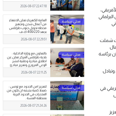
2026-08-07 22:47:18
 الأفريقي،
البرلماني
العامة للكهرباء تعلن الانتهاء
ني
من أعمال شحن وتجهيز
محطة تحويل جنوب طرابلس
بجهد 400/220 ك.ف.
2026-08-07 22:29:51
ات شملت
مال
ن برئاسة
بالتعاون مع وزارة الداخلية :
بلدية طرابلس المركز تعلن عن
اطلاق مبادرة وطنية لنشر
الوعي المروري وتعزيز مبادئ
السلامة على الطرق
وتبادل
2026-08-07 22:11:25
لتعزيز امن الحدود مع تونس :
فريقي في
ضبط كمية يشتبه ان تكون من
ل
المخدرات في الحدود البرية
بمنطقة العسة .
2026-08-07 21:24:26
زيز