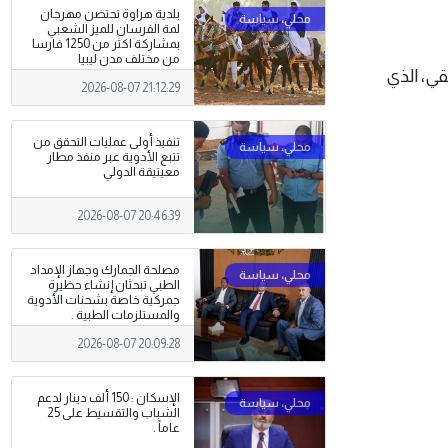
بلدية هراوة تحتضن مهرجان
لمة الفرسان للميز الشعبي
بمشاركة اكثر من 1250 فارسا
من مختلف مدن ليبيا
قي، الذي
2026-08-07 21:12:29
تنفيذ أولى عمليات التحقق من
تتبع الأدوية عبر منفذ مطار
معيتيقة الدولي
2026-08-07 20:46:39
مصلحة الجمارك وجهاز الإمداد
الطبي تبحثان إنشاء حظيرة
جمركية خاصة بشحنات الأدوية
والمستلزمات الطبية .
2026-08-07 20:09:28
الإسكان : 150 ألف دينار لدعم
الشباب والتقسيط على 25
عاماً .