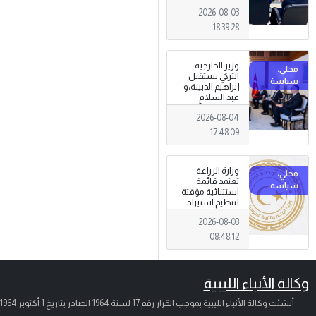
الجرائم المالية
2026-08-03
وتهديدات الأمن
القومي
18:39:28
وزير الخارجية
التركي يستقبل
إبراهيم الدبيبة،و
عبد السلام
الزوبي في أنقرة
2026-08-04
17:48:09
وزارة الزراعة
تعتمد قائمة
استثنائية مؤقتة
لتنظيم استيراد
وتداول المبيدات
2026-08-03
الزراعية
08:48:12
وكالة الأنباء الليبية
أنشئت وكالة الأنباء الليبية بموجب القرار رقم 17 لسنة 1964 الصادر بتاريخ
1 أكتوبر 1964