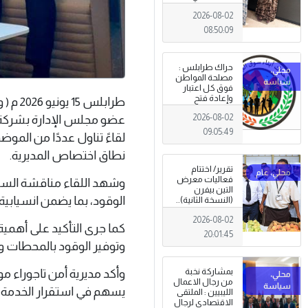
طرابلس
2026-08-02
08:50:09
حراك طرابلس :
مصلحة المواطن
فوق كل اعتبار
وإعادة فتح
طرابلس
المؤسسات
2026-08-02
عضو مجلس الإدارة بشركة ال
جاءت استجابةً
للإرادة الشعبية
09:05:49
لقاءً تناول عددًا من المو
نطاق اختصاص المديرية.
تقرير/ اختتام
فعاليات معرض
وشهد اللقاء مناقشة السبل 
التين بيفرن
الوقود، بما يضمن انسيابي
(النسخة الثانية)..
تظاهرة وطنية
2026-08-02
وصمود
كما جرى التأكيد على أهمية
للمزارعين في
20:01:45
وجه التغيرات
وتوفير الوقود بالمحطات وف
المناخية
بمشاركة نخبة
وأكد مديرية أمن تاجوراء م
من رجال الاعمال
يسهم في استقرار الخدمة و
الليبيين : الملتقى
الاقتصادي لرجال