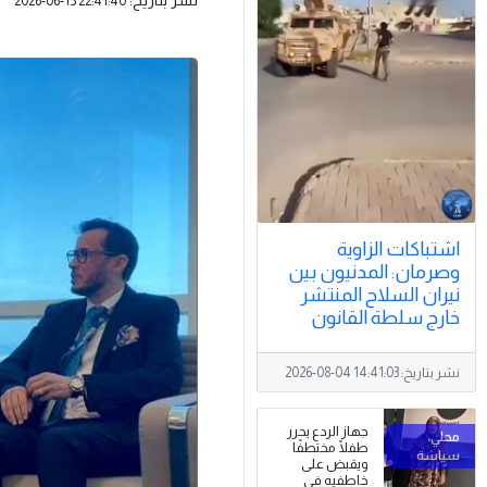
2026-06-15 22:41:40
اشتباكات الزاوية
وصرمان: المدنيون بين
نيران السلاح المنتشر
خارج سلطة القانون
نشر بتاريخ:
2026-08-04 14:41:03
جهاز الردع يحرر
طفلًا مختطفًا
ويقبض على
خاطفيه في