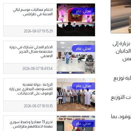
اختتام فعاليات موسم ليالي
المدينة في طرابلس .
2026-08-07 19:15:29
، بزيارة إلى
الحكم المحلي تشارك في دورة
لجانبان
متخصصة بمجال التحرير
الصحفي
ضمن
2026-08-07 18:49:54
ة توزيع
الزراعة : جولة تفقدية
للمستوصف البيطري عين زارة
للوقوف على الاحتياجات .
ت التوزيع
2026-08-07 18:10:35
وقود، بما
تحرير 13 مهاجرا وضبط سوري
بتهمة اختطافهم بطرابلس .