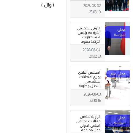
الاعمال 2026
( وال )
2026-08-02
تبدأ فعاليات
بمدينة سرت .
23:03:10
الزوبي يبحث في
أنقرة مع رئيس
الاستخبارات
التركية جهود
توحيد المؤسسة
2026-08-04
العسكرية على
أسس مهنية
20:32:53
ووطنية،
المجلس البلدي
يجري امتحانات
للمتقدمين
لشغل وظيفة
مختار محلة .
2026-08-03
22:18:16
الزاوية تحتضن
فعاليات الملتقى
العلمي الدولي
حول مكافحة