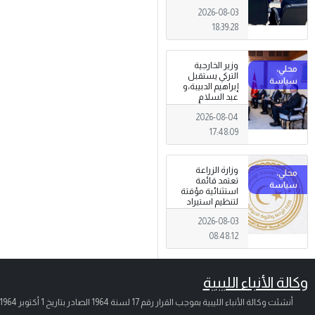
الجرائم المالية
2026-08-03
وتهديدات الأمن
القومي
18:39:28
وزير الخارجية
التركي يستقبل
إبراهيم الدبيبة،و
عبد السلام
الزوبي في أنقرة
2026-08-04
17:48:09
وزارة الزراعة
تعتمد قائمة
استثنائية مؤقتة
لتنظيم استيراد
وتداول المبيدات
2026-08-03
الزراعية
08:48:12
وكالة الأنباء الليبية
أنشئت وكالة الأنباء الليبية بموجب القرار رقم 17 لسنة 1964 الصادر بتاريخ
1 أكتوبر 1964