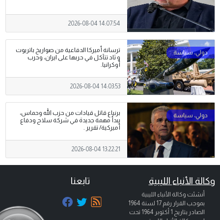
2026-08-04 14:07:54
ترسانة أميركا الدفاعية من صواريخ باتريوت
و ثاد تتآكل في حربها على ايران، وحرب
أوكرانيا.
2026-08-04 14:03:53
برنياع قاتل قيادات من حزب الله وحماس،
يبدأ مهمة جديدة في شركة سلاح ودفاع
أميركية/ تقرير .
2026-08-04 13:22:21
وكالة الأنباء الليبية
تابعنا
أنشئت وكالة الأنباء الليبية
بموجب القرار رقم 17 لسنة 1964
الصادر بتاريخ
1 أكتوبر 1964
تحت