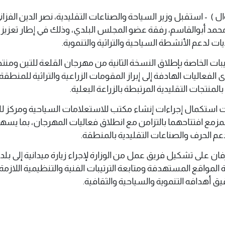
 11 يونيو 2026 م ( وال ) - استقبل وزير السياحة والصناعات التقليدية، نصر الدين الفز
ة محمد أبوالقاسم، رفقة عضو المجلس البلدي، وذلك في إطار تعزيز 
يات لدعم الأنشطة السياحية والتراثية والتنموية.
تيبات الخاصة بإطلاق النسخة الثانية من مهرجان القلعة للتين ومنت
حدى الفعاليات الهادفة إلى إبراز المقومات الزراعية والتراثية للمنطق
المنتجات التقليدية المرتبطة بالزراعة البعلية.
ت استكمال إجراءات إنشاء مكتب للاستعلامات السياحية ومركز ل
والمزمع افتتاحهما بالتزامن مع انطلاق فعاليات المهرجان، بما يس
عم الحرف والصناعات التقليدية بالمنطقة.
فان على تشكيل فريق عمل من الوزارة لإجراء زيارة ميدانية إلى بلدي
مواقع المستهدفة ومتابعة الترتيبات الفنية والتنظيمية اللازمة،
 أهدافه التنموية والسياحية والثقافية.