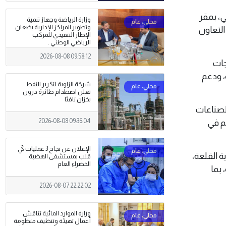
اني، بمقر
وزارة الرياضة وجهاز تنمية
وتطوير المراكز الإدارية يضعان
التعاون
الإطار التنفيذي للمركب
الرياضي الوطني .
2026-08-08 09:58:12
جات
ة، ودعم
شركة الزاوية لتكرير النفط
تعلن اصطدام طائرة درون
بخزان نافثا
لصناعات
هم في
2026-08-08 09:36:04
الإعلان عن نجاح 3 عمليات كيّ
ة القلعة،
قلب بمستشفى الهضبة
الخضراء العام
 بما
2026-08-07 22:22:02
وزارة الموارد المائية تناقش
أعمال تهيئة وتنظيف منظومة