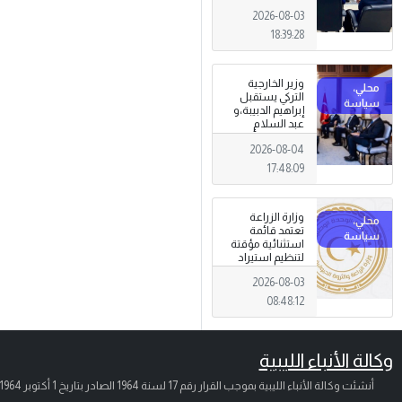
الجرائم المالية
2026-08-03
وتهديدات الأمن
القومي
18:39:28
وزير الخارجية
التركي يستقبل
إبراهيم الدبيبة،و
عبد السلام
الزوبي في أنقرة
2026-08-04
17:48:09
وزارة الزراعة
تعتمد قائمة
استثنائية مؤقتة
لتنظيم استيراد
وتداول المبيدات
2026-08-03
الزراعية
08:48:12
وكالة الأنباء الليبية
أنشئت وكالة الأنباء الليبية بموجب القرار رقم 17 لسنة 1964 الصادر بتاريخ
1 أكتوبر 1964