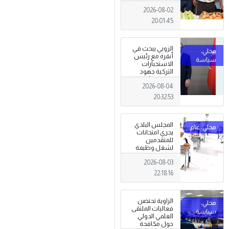
تظاهرة وطنية
2026-08-02
وصمود
للمزارعين في
20:01:45
وجه التغيرات
المناخية
الزوبي يبحث في
أنقرة مع رئيس
الاستخبارات
التركية جهود
توحيد المؤسسة
2026-08-04
العسكرية على
أسس مهنية
20:32:53
ووطنية،
المجلس البلدي
يجري امتحانات
للمتقدمين
لشغل وظيفة
مختار محلة .
2026-08-03
22:18:16
الزاوية تحتضن
فعاليات الملتقى
العلمي الدولي
حول مكافحة