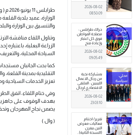
طرابلس
2026-08-02
طرابلس
08:50:09
الوزارة، عميد بلدية القلع
والتنسيق بين الوزارة والبلد
حراك طرابلس :
مصلحة المواطن
وتناول اللقاء مناقشة التر
فوق كل اعتبار
وإعادة فتح
الزراعة البعلية، باعتباره إ
المؤسسات
2026-08-02
جاءت استجابةً
السياحة المحلية، والتعريف ب
للإرادة الشعبية
09:05:49
كما بحث الجانبان مستجدا
التقليدية بمدينة القلعة، 
بمشاركة نخبة
من رجال الاعمال
تعزيز الخدمات السياحية ود
الليبيين : الملتقى
الاقتصادي لرجال
وفي ختام اللقاء، اتفق الطر
الاعمال 2026
2026-08-02
تبدأ فعاليات
بهدف الوقوف على جاهزية ال
بمدينة سرت .
23:03:10
يضمن نجاح المهرجان وتحقيق
تقرير/ اختتام
( وال )
فعاليات معرض
التين بيفرن
(النسخة الثانية)..