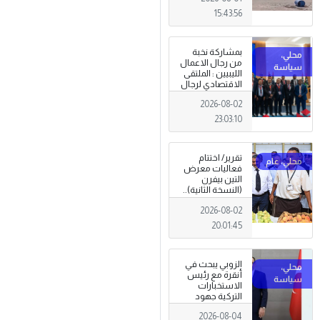
15:43:56
بمشاركة نخبة
من رجال الاعمال
الليبيين : الملتقى
الاقتصادي لرجال
الاعمال 2026
2026-08-02
تبدأ فعاليات
بمدينة سرت .
23:03:10
تقرير/ اختتام
فعاليات معرض
التين بيفرن
(النسخة الثانية)..
تظاهرة وطنية
2026-08-02
وصمود
للمزارعين في
20:01:45
وجه التغيرات
المناخية
الزوبي يبحث في
أنقرة مع رئيس
الاستخبارات
التركية جهود
توحيد المؤسسة
2026-08-04
العسكرية على