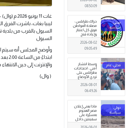
08:50:09
غات 11 يوني
حراك طرابلس :
ليبيا بغات، باشرت الفرق ال
مصلحة المواطن
فوق كل اعتبار
السيول بالقرب من بلدية ته
وإعادة فتح
السيول
المؤسسات
2026-08-02
جاءت استجابةً
للإرادة الشعبية
09:05:49
وأوضح المجلس أنه سيتم اس
ابتداء
والإنترنت إلى حين الانتهاء
وسط انتشار
أمني : احتجاجات
بطرابلس على
( وال)
تردي الأوضاع
المعيشية وتدني
2026-08-01
الخدمات العامة .
06:49:26
ماذا يعني إعلان
مصر الهجوم
بمسيّرة على
سفينتين داخل
ميناء دمياط؟
2026-08-01
(قراءة تحليلية)