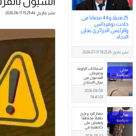
السيول بالقرب
نشر بتاريخ:
2026-06-11 15:29:46
25 قتيلا و44 مصابا في
حادث بومرداس
والرئيس الجزائري يعلن
الحداد .
نشر بتاريخ:
2026-07-31 18:23:26
اشتباكات الزاوية
وصرمان:
المدنيون بين
نيران السلاح
المنتشر خارج
2026-08-04
سلطة القانون
14:41:03
جهاز الردع يحرر
طفلًا مختطفًا
ويقبض على
خاطفيه في
طرابلس
2026-08-02