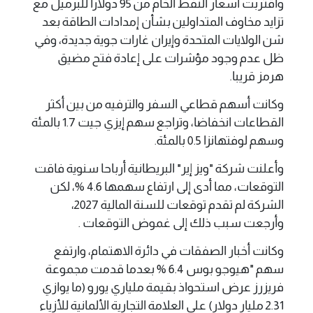
واقتربت أسعار النفط الخام من 95 دولارا للبرميل مع
تزايد مخاوف المتداولين بشأن إمدادات الطاقة بعد
شن الولايات المتحدة وإيران غارات جوية جديدة، وفي
⁠ظل عدم وجود مؤشرات على إعادة فتح مضيق
هرمز قريبا.
وكانت أسهم قطاعي السفر والترفيه من بين أكثر
القطاعات انخفاضا، وتراجع سهم إيزي جيت 1.7 بالمئة
وسهم لوفتهانزا 0.5 بالمئة.
وأعلنت شركة "ويز إير" البريطانية أرباحا سنوية فاقت
التوقعات، مما أدى إلى ارتفاع سهمها 4.6 %، لكن
الشركة لم تقدم توقعات للسنة المالية 2027،
وأرجعت سبب ذلك إلى غموض التوقعات .
وكانت أخبار الصفقات في دائرة الاهتمام، وارتفع
سهم "هيوجو بوس 6.4 % بعدما قدمت ‌مجموعة
⁠فريزرز عرض استحواذ بقيمة ملياري يورو (ما يوازي
2.31 مليار دولار) على العلامة التجارية الألمانية للأزياء