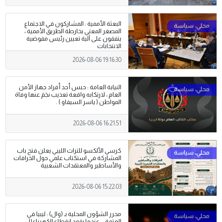
البعثة الأممية : المشاركون في الاجتماع
المصغر المعني بخارطة الطريق الأممية ،
يتفقون على آلية تعيين رئيس مفوضية
الانتخابات
2026-08-06 19:16:30
النيابة العامة : حبس أحد أفراد جهاز الأمن
العام ، لارتكابه واقعة تعذيب نجَمَ عنها وفاة
المواطن ( ياسر السيفاو ) .
2026-08-06 16:21:51
كرسي الألكسو للتراث الليبي يعلن فتح باب
المشاركة في استكتاب علمي حول الخرافات
والأساطير والمعتقدات الشعبية
2026-08-06 15:22:03
محرر الشؤون المحلية بـ (وال) : ليبيا في
العتمة... عندما يقود انقطاع الكهرباء إلى