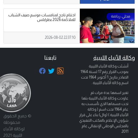
اختتام ناجح لمنافسات موسم صيف الشباب
للملاكمة 2026 بطرابلس
2026-08-02 22:37:10
وكالة الأنباء الليبية
تابعنا
أنشئت وكالة الأنباء الليبية
بموجب القرار رقم 17 لسنة 1964
الصادر بتاريخ
1 أكتوبر 1964
تحت
اسم وكالة الأنباء الليبية .
تغير اسمها عدة مرات ثم
عاودت وكالة الأنباء الليبية بثها
تحت مسماها الذي تأسست به
عام 1964 تحت اسم ( وكالة
الأنباء الليبية ) (وال) بناء على قرار
© جميع الحقوق
شؤون الإعلام بالمكتب التنفيذي
محفوظة
بالمجلس الوطني الإنتقالي عام
لوكالة الأنباء
2011
الليبية 2021