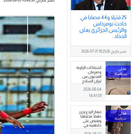
2026-06-09 10:48:50
25 قتيلا و44 مصابا في
حادث بومرداس
والرئيس الجزائري يعلن
الحداد .
نشر بتاريخ:
2026-07-31 18:23:26
اشتباكات الزاوية
وصرمان:
المدنيون بين
نيران السلاح
المنتشر خارج
2026-08-04
سلطة القانون
14:41:03
جهاز الردع يحرر
طفلًا مختطفًا
ويقبض على
خاطفيه في
طرابلس
2026-08-02