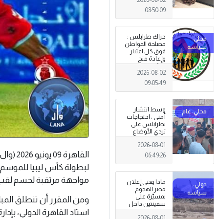
08:50:09
حراك طرابلس :
مصلحة المواطن
فوق كل اعتبار
وإعادة فتح
المؤسسات
2026-08-02
جاءت استجابةً
للإرادة الشعبية
09:05:49
وسط انتشار
أمني : احتجاجات
بطرابلس على
تردي الأوضاع
المعيشية وتدني
2026-08-01
الخدمات العامة .
القاهرة
06:49:26
مواجهة مرتقبة لحسم لقب 
ماذا يعني إعلان
مصر الهجوم
بمسيّرة على
سفينتين داخل
استاد القاهرة الدولي، بإد
ميناء دمياط؟
2026-08-01
(قراءة تحليلية)