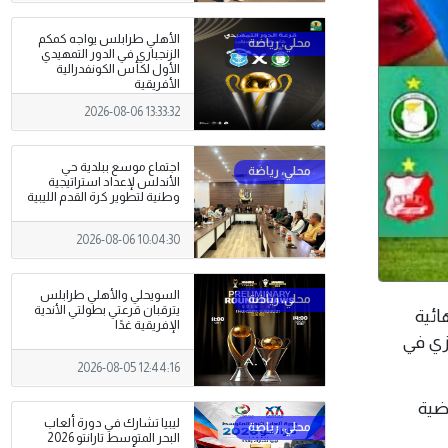
الأهلي طرابلس يواجه كمكم
الزنجباري في الدور التمهيدي
الأول لكأس الكونفدرالية
الأفريقية
2026-08-06 13:33:32
اجتماع موسع ببلدية حي
الأندلس لإعداد استراتيجية
وطنية لتطوير كرة القدم الليبية
2026-08-06 10:04:30
السويحلي والأهلي طرابلس
يترقبان قرعتي بطولتي الأندية
نهائية
الإفريقية غدًا
ي بنغازي في
2026-08-05 12:44:16
ة)، على أرضية
ليبيا تشارك في دورة ألعاب
البحر المتوسط تارانتو 2026