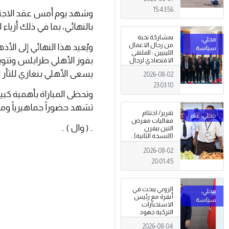
15:43:56
وشهد يوم أمس عقد الاجتماع
بالنهائي، بما في ذلك أزياء
بمشاركة نخبة
من رجال الاعمال
ويُعيد هذا النهائي إلى ال
الليبيين : الملتقى
بفوز الأهلي طرابلس وتتوي
الاقتصادي لرجال
الاعمال 2026
يسعى الأهلي بنغازي للثأر 
2026-08-02
تبدأ فعاليات
بمدينة سرت .
23:03:10
وتحظى المباراة بأهمية كبيرة
تشهد حضوراً جماهيرياً ومت
تقرير/ اختتام
فعاليات معرض
.. ( وال ) ..
التين بيفرن
(النسخة الثانية)..
تظاهرة وطنية
2026-08-02
وصمود
للمزارعين في
20:01:45
وجه التغيرات
المناخية
الزوبي يبحث في
أنقرة مع رئيس
الاستخبارات
التركية جهود
توحيد المؤسسة
2026-08-04
العسكرية على