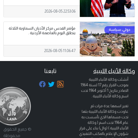
2026-08-05 22:53:06
مؤتمر القدس مركز الأديان السماوية الثلاثة
ينطلق اليوم بالعاصمة الأردنية .
2026-08-05 11:06:47
وكالة الأنباء الليبية
تابعنا
أنشئت وكالة الأنباء الليبية
بموجب القرار رقم 17 لسنة 1964
الصادر بتاريخ
1 أكتوبر 1964
تحت
اسم وكالة الأنباء الليبية .
تغير اسمها عدة مرات ثم
عاودت وكالة الأنباء الليبية بثها
تحت مسماها الذي تأسست به
عام 1964 تحت اسم ( وكالة
الأنباء الليبية ) (وال) بناء على قرار
© جميع الحقوق
شؤون الإعلام بالمكتب التنفيذي
محفوظة