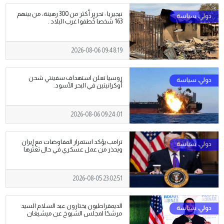
نيجيريا : تحرير أكثر من 300 رهينة، من بينهم
163 شخصا خُطفوا غرب البلاد .
2026-08-06 09:48:19
روسيا تعلن استهداف سفينتي شحن
أوكرانيتين في البحر الأسود.
2026-08-06 09:24:01
ترامب يؤكد استمرار المفاوضات مع إيران
ويحذر من عمل عسكري في حال تعثرها
2026-08-05 23:02:51
الديمقراطيون يختارون عبد السلام السيد
مرشحًا لمجلس الشيوخ عن ميشيغان