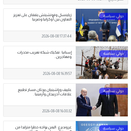
زيلينسكي وفوتشيتش يتفقان على تعزيز
التعاون بين أوكرانيا وصربيا
2026-08-08 17:37:44
إسبانيا : تفكيك شبكة تهريب مخدرات
ومهاجرين .
2026-08-08 16:39:57
علييف وباشينيان يبحثان مسار تطبيع
علاقات أذربيجان وأرمينيا .
2026-08-08 16:00:32
غروندبرغ : اليمن يواجه خطرا متزايدا من