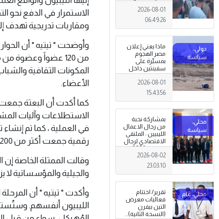
المعيشية وتدني
2026-08-01
الخدمات العامة .
الاستمرار في الدفع نحو ا
06:49:26
ومقاربات تدريجية تهدف إل
وأوضحت " تيتيه " أن الحو
ماذا يعني إعلان
مصر الهجوم
من 120 عضواً وعضوة 
بمسيّرة على
سفينتين داخل
ميناء دمياط؟
الأعضاء.
2026-08-01
(قراءة تحليلية)
15:43:56
الاستطلاعات وآليات المشا
بمشاركة نخبة
في العملية ، كما تم إنشاء 
من رجال الاعمال
الليبيين : الملتقى
رقمية جمعت أكثر من 3.200 عضو لتعزيز الحوار ومشاركة الشباب الليبي.
الاقتصادي لرجال
الاعمال 2026
2026-08-02
تبدأ فعاليات
وقالت الممثلة الخاصة إن ال
بمدينة سرت .
23:03:10
والجيلية والمؤسساتية لا يز
وأكدت " تيتيه " أن المرحل
تقرير/ اختتام
فعاليات معرض
الليبيون أنفسهم. وستُستخد
التين بيفرن
(النسخة الثانية)..
المُهيكل، سواء من قبل المؤ