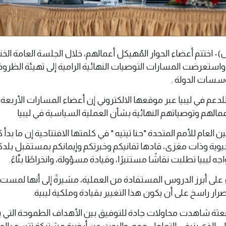
لس 07 يونيو 2026(وال)- اختتم أعضاء الحوار المُهيكل أعمالهم، خلال الجلسة العامة ال
استعرضت المسارات التوصيات النهائية الرامية إلى تهيئة الظروف
ؤسسات الدولة .
لدعم في ليبيا عبر موقعها الالكتروني إن أعضاء المسارات الأربعة 
الهم وتوصياتهم النهائية بشأن العملية السياسية في ليبيا
 العام للأمم المتحدة "حنا تيتيه " في كلمتها الافتتاحية إن ما بدأ كا
وية وذات مغزى، قادها تفانيكم وخبرتكم وإيمانكم بمستقبل بلدكم
ه ليبيا تطلبت نقاشًا مستنيرًا، وقيادة مسؤولة، وانخراطًا بنّاءً.
على أبرز الدروس المستفادة من العملية، مشيرةً إلى أنها لمست 
صرار راسخ على أن يكون هذا التغيير بقيادة وملكية ليبية.
بعثة شاهدت محاولات جادة للتوفيق بين الأهداف الطموحة التي
عملي الذي ينبغي التعامل معه، والبحث عن أرضية مشتركة تتسم بالو