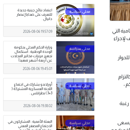
اعتماد نتائج جينية جديدة
للتعرف على ضحايا إعصار
دانيال .
ختامية التي
2026-08-06 19:57:09
 لإجراء
وزارة الحكم المحلي بحكومة
الوحدة الوطنية : استكمال
تجهيز مرتبات مخاتير المحلات
للحوار
عن أربعة أشهر تمهيداً
لصرفها .
2026-08-06 19:45:01
لتزام
 ،
أورلاندو يشارك في اجتماع
اللجنة العسكرية المشتركة (
3+3 ) بطرابلس .
رغبة
2026-08-06 19:38:02
 يسعى
البعثة الأممية : المشاركون في
الاجتماع المصغر المعني
اقعية مع