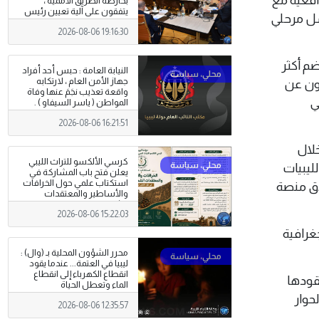
بخارطة الطريق الأممية ،
يتفقون على آلية تعيين رئيس
سل مرحلي
مفوضية الانتخابات
2026-08-06 19:16:30
م أكثر
النيابة العامة : حبس أحد أفراد
جهاز الأمن العام ، لارتكابه
لون عن
واقعة تعذيب نجَمَ عنها وفاة
من إجمالي
المواطن ( ياسر السيفاو ) .
2026-08-06 16:21:51
من خلال
كرسي الألكسو للتراث الليبي
ليبيات
يعلن فتح باب المشاركة في
استكتاب علمي حول الخرافات
لاق منصة
والأساطير والمعتقدات
الشعبية
2026-08-06 15:22:03
جغرافية
محرر الشؤون المحلية بـ (وال) :
ليبيا في العتمة... عندما يقود
انقطاع الكهرباء إلى انقطاع
يقودها
الماء وتعطل الحياة
حوار
2026-08-06 12:35:57