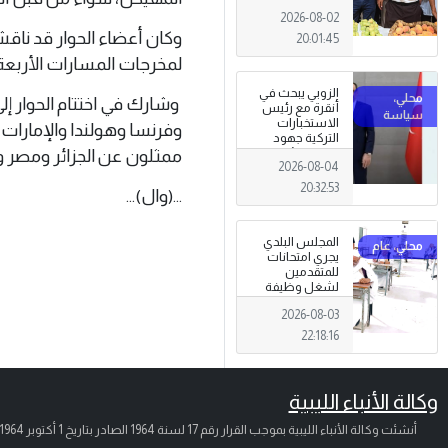
تظاهرة وطنية
2026-08-02
وصمود
للمزارعين في
وكان أعضاء الحوار قد ناقش
20:01:45
وجه التغيرات
لمخرجات المسارات الأربعة:
المناخية
الزوبي يبحث في
وشارك في اختتام الحوار إلى
أنقرة مع رئيس
الاستخبارات
وفرنسا وهولندا والإمارات ا
التركية جهود
ممثلون عن الجزائر ومصر وإ
توحيد المؤسسة
2026-08-04
العسكرية على
أسس مهنية
20:32:53
...(وال)...
ووطنية،
المجلس البلدي
يجري امتحانات
للمتقدمين
لشغل وظيفة
مختار محلة .
2026-08-03
22:18:16
وكالة الأنباء الليبية
أنشئت وكالة الأنباء الليبية بموجب القرار رقم 17 لسنة 1964 الصادر بتاريخ
1 أكتوبر 1964