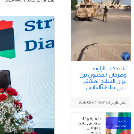
2026-06-07 21:38:22
اشتباكات الزاوية
وصرمان: المدنيون بين
نيران السلاح المنتشر
خارج سلطة القانون
نشر بتاريخ:
2026-08-04 14:41:03
25 قتيلا و44
مصابا في حادث
بومرداس
والرئيس