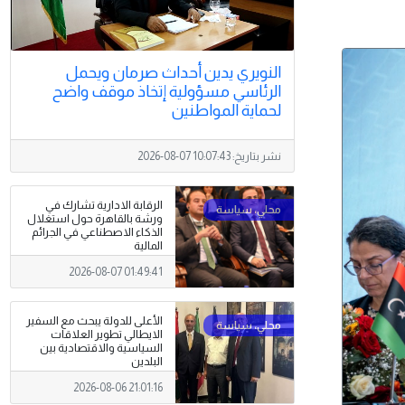
النويري يدين أحداث صرمان ويحمل
الرئاسي مسؤولية إتخاذ موقف واضح
لحماية المواطنين
نشر بتاريخ:
2026-08-07 10:07:43
الرقابة الادارية تشارك في
ورشة بالقاهرة حول استغلال
الذكاء الاصطناعي في الجرائم
المالية
2026-08-07 01:49:41
الأعلى للدولة يبحث مع السفير
الايطالي تطوير العلاقات
السياسية والاقتصادية بين
البلدين
2026-08-06 21:01:16