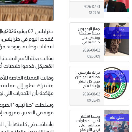
الجزائري يعلن
2026-07-31
الحداد .
18:23:26
جهاز الردع يحرر
طراب
طفلًا مختطفًا
ويقبض على
عُقدت اليوم في طرابلس، و
خاطفيه في
انتخابات وطنية، وتوحيد م
طرابلس
2026-08-02
08:50:09
وقالت بعثة الأمم المتحدة ل
المُهيكل قدموا خلاصات أعم
حراك طرابلس :
وقالت الممثلة الخاصة للأمين
مصلحة المواطن
فوق كل اعتبار
مشترك، تطور إلى عملية حي
وإعادة فتح
المؤسسات
مؤكدة بأن التحديات التي تواج
2026-08-02
جاءت استجابةً
للإرادة الشعبية
09:05:49
وسلطت "حنا تيتيه " الضوء 
قوية في التغيير، مقرونة بإ
وسط انتشار
أمني : احتجاجات
وأضافت في كلمتها بأن ال
بطرابلس على
تردي الأوضاع
إليها الليبيون والواقع ال