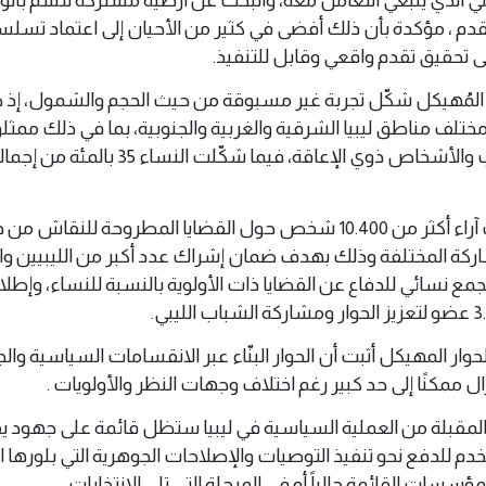
لتقدم ، مؤكدة بأن ذلك أفضى في كثير من الأحيان إلى اعتماد تسل
ى تحقيق تقدم واقعي وقابل للتنفيذ.
ار المُهيكل شكّل تجربة غير مسبوقة من حيث الحجم والشمول، إذ ض
من مختلف مناطق ليبيا الشرقية والغربية والجنوبية، بما في ذلك ممث
المكونات الثقافية والشباب والأشخاص ذوي الإعاقة، فيما شكّلت النساء 35 بالمئة 
كما أكدت أن البعثة جمعت آراء أكثر من 10.400 شخص حول القضايا المطروحة للنقاش 
ركة المختلفة وذلك بهدف ضمان إشراك عدد أكبر من الليبيين وال
تجمع نسائي للدفاع عن القضايا ذات الأولوية بالنسبة للنساء، وإط
حوار المهيكل أثبت أن الحوار البنّاء عبر الانقسامات السياسية وال
ال ممكنًا إلى حد كبير رغم اختلاف وجهات النظر والأولويات .
ة المقبلة من العملية السياسية في ليبيا ستظل قائمة على جهود 
م للدفع نحو تنفيذ التوصيات والإصلاحات الجوهرية التي بلورها ال
سسات القائمة حالياً أو في المرحلة التي تلي الانتخابات.