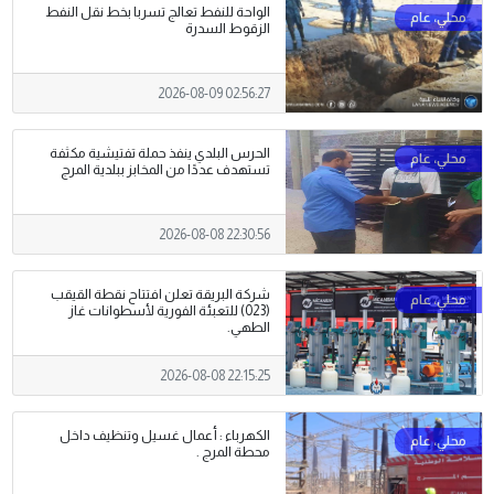
الواحة للنفط تعالج تسربا بخط نقل النفط
الزقوط السدرة
2026-08-09 02:56:27
الحرس البلدي ينفذ حملة تفتيشية مكثفة
تستهدف عددًا من المخابز ببلدية المرج
2026-08-08 22:30:56
شركة البريقة تعلن افتتاح نقطة القيقب
(023) للتعبئة الفورية لأسطوانات غاز
الطهي.
2026-08-08 22:15:25
الكهرباء : أعمال غسيل وتنظيف داخل
محطة المرج .