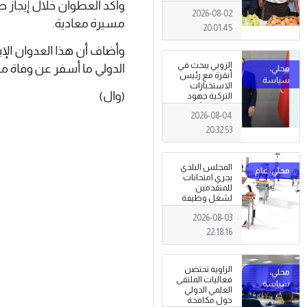
تظاهرة وطنية
2026-08-02
وصمود
مسيرة معادية.
للمزارعين في
20:01:45
وجه التغيرات
المناخية
وأضاف أن هذا العدوان الإي
الزوبي يبحث في
الدولي ما أسفر عن وفاة م
أنقرة مع رئيس
الاستخبارات
(وال)
التركية جهود
توحيد المؤسسة
2026-08-04
العسكرية على
أسس مهنية
20:32:53
ووطنية،
المجلس البلدي
يجري امتحانات
للمتقدمين
لشغل وظيفة
مختار محلة .
2026-08-03
22:18:16
الزاوية تحتضن
فعاليات الملتقى
العلمي الدولي
حول مكافحة