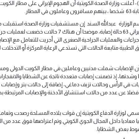
 03 يونيو 2026(وال)- أعلنت وزارة الصحة الكويتية أن الهجوم الإيراني على مطار الكو
 المطار.
م الوزارة عبدالله السند إن مستشفيات وزارة الصحة استقبلت م
الساعات الأولى للهجوم الإيراني 63 حالة إصابة، موضحا أن هناك 7 حالات 
جراءات والعمليات الجراحية الصغرى التي أجريت للتعامل مع الإصا
 الطبية متابعة الحالات التي تستدعي الرعاية المركزة أو التدخلات ا
الإصابات شملت مدنيين وعاملين في مطار الكويت الدولي ومس
شدتها، إذ تضمنت إصابات متعددة ناتجة عن الشظايا والانفجارا
ت في الرأس وحالات نزيف دماغي، إضافة إلى حالات بتر وإصابا
ا فضلا عن عدد من حالات استنشاق الأدخنة والإصابات المرتبطة 
مي لوزارة الدفاع الكويتية إن قوات بلاده المسلحة رصدت وتعام
وخا باليستيا معاديا داخل المجال الجوي الكويتي وتم اعتراضها فوق عدد من
وط بعض الشظايا.