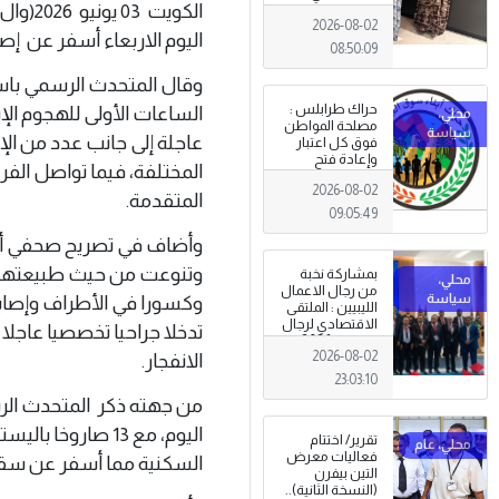
الكويت
طرابلس
2026-08-02
اليوم الاربعاء أسفر عن إصابة 63 شخصا ، بينهم مسافرون وعاملون في
08:50:09
وقال المتحدث الرسمي باس
حراك طرابلس :
مصلحة المواطن
عاجلة إلى جانب عدد من الإ
فوق كل اعتبار
وإعادة فتح
المختلفة، فيما تواصل الفرق
المؤسسات
2026-08-02
جاءت استجابةً
المتقدمة.
للإرادة الشعبية
09:05:49
وأضاف في تصريح صحفي أن 
وتنوعت من حيث طبيعتها و
بمشاركة نخبة
من رجال الاعمال
وكسورا في الأطراف وإصابا
الليبيين : الملتقى
الاقتصادي لرجال
تدخلا جراحيا تخصصيا عاجل
الاعمال 2026
2026-08-02
الانفجار.
تبدأ فعاليات
بمدينة سرت .
23:03:10
من جهته ذكر المتحدث الرس
اليوم، مع 13 صار
تقرير/ اختتام
فعاليات معرض
السكنية مما أسفر عن سق
التين بيفرن
(النسخة الثانية)..