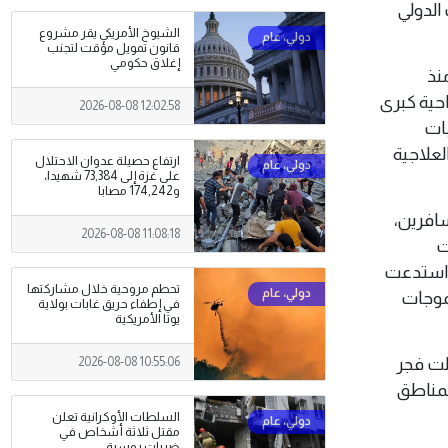
يت الدولي
الشيوخ الأمريكي يقر مشروع
قانون تمويل مؤقت لتجنب
إغلاق حكومي
نذ
خضعت لعمليات جراحية كبرى
2026-08-08 12:02:58
بات
لعلاجية
ارتفاع حصيلة عدوان الاحتلال
على غزة إلى 73,384 شهيدا،
و174,242 مصابا
افرين،
2026-08-08 11:08:18
ت
ت استدعت
تحطم مروحية خلال مشاركتها
بموجات
في إطفاء حريق غابات بولاية
يوتا الأمريكية
لت فجر
2026-08-08 10:55:06
 المناطق
السلطات الأوكرانية تعلن
مقتل ثلاثة أشخاص في
ضربات روسية