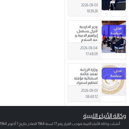
الجرائم المالية
2026-08-03
وتهديدات الأمن
القومي
18:39:28
وزير الخارجية
التركي يستقبل
إبراهيم الدبيبة،و
عبد السلام
الزوبي في أنقرة
2026-08-04
17:48:09
وزارة الزراعة
تعتمد قائمة
استثنائية مؤقتة
لتنظيم استيراد
وتداول المبيدات
2026-08-03
الزراعية
08:48:12
وكالة الأنباء الليبية
أنشئت وكالة الأنباء الليبية بموجب القرار رقم 17 لسنة 1964 الصادر بتاريخ
1 أكتوبر 1964