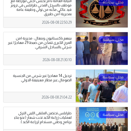
النيابة العامة تأمر بحبس اجنبي لتورطه مع
موظف بالسجل المدني طرابلس في تزوير
قيد عائلي مكّنه من تولي وظيفة عامة
بمديرية أمن طبرق.
2026-08-08 22:50:29
بينهم باكستانيون وبنغال : مديرية امن
المرج الكبرى تتمكن من ضبط 29 مهاجرًا غير
شرعي بالساحل الشرقي.
2026-08-08 21:30:10
ترحيل 14 مهاجرا غير شرعي من الجنسية
الصومال عبر مطار معيتيقة الدولي.
2026-08-08 21:04:22
طرابلس تحتضن الملتقى الليبي التركي
لعمليات زراعة الكبد تحت شعار ( نحو بناء
برنامج وطني مستدام لزراعة الكبد ).