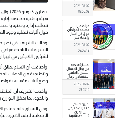
طرابلس
2026-08-02
بنغازي 3
08:50:09
هيئة وطنية مختصة بإدارة م
تتطلب إدارة وطنية واضحة
حراك طرابلس :
مصلحة المواطن
حول آليات تنظيم وجود المها
فوق كل اعتبار
وإعادة فتح
المؤسسات
وقالت الشريف، في تصريحا
2026-08-02
جاءت استجابةً
التشريعات النافذة وتراعي 
للإرادة الشعبية
09:05:49
لشؤون اللاجئين في ليبيا ا
بمشاركة نخبة
وأضافت أن اتساع نطاق أن
من رجال الاعمال
الليبيين : الملتقى
وتنظيمية من الجهات المخت
الاقتصادي لرجال
وضع آليات مؤسسية واضحة 
الاعمال 2026
2026-08-02
تبدأ فعاليات
بمدينة سرت .
23:03:10
وأكدت الشريف أن المنظمة
واللجوء، بما يحقق التوازن ب
تقرير/ اختتام
وفي السياق ذاته، دعا حراك
فعاليات معرض
التين بيفرن
المنظمة لملف الهجرة، مؤكد
(النسخة الثانية)..