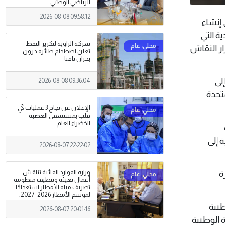
الرياضي الوطني .
2026-08-08 09:58:12
لى إنشاء
ة التي
شركة الزاوية لتكرير النفط
ر النقاش
تعلن اصطدام طائرة درون
بخزان نافثا
لى
2026-08-08 09:36:04
تحدة
الإعلان عن نجاح 3 عمليات كيّ
قلب بمستشفى الهضبة
الخضراء العام
 إلى
2026-08-07 22:22:02
وزارة الموارد المائية تناقش
ة
أعمال تهيئة وتنظيف منظومة
تصريف مياه الأمطار استعدادًا
لموسم الأمطار 2026–2027.
طنية
2026-08-07 20:01:16
ة الوطنية