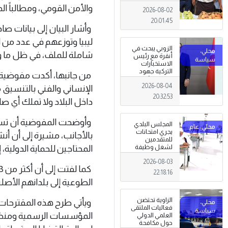
تظاهرة وطنية
والأمن القومي، ومطالباً 
2026-08-02
وصمود
للمزارعين في
20:01:45
وجه التغيرات
وأشار البيان إلى بيانات ص
المناخية
ليبيا وتوزعهم في عدد من 
الزوبي يبحث في
شاملة للملف، في ظل ما وصف
أنقرة مع رئيس
الاستخبارات
التركية جهود
من جانبها، أكدت مفوضية ال
توحيد المؤسسة
2026-08-04
العسكرية على
الإنساني والفني بالتنسيق 
أسس مهنية
20:32:53
داخل البلاد ولا تملك أي صل
ووطنية،
وأوضحت المفوضية أن تسجيل 
المجلس البلدي
يجري امتحانات
بالأجانب، مشيرة إلى أن أ
للمتقدمين
لشغل وظيفة
المحتاجين للحماية الدولية، إ
مختار محلة .
2026-08-03
22:18:16
الطوعية إلى بلدانهم الأص
الزاوية تحتضن
ويأتي طرح هذه المقترحات 
فعاليات الملتقى
المؤسسات الرسمية ومنظما
العلمي الدولي
حول مكافحة