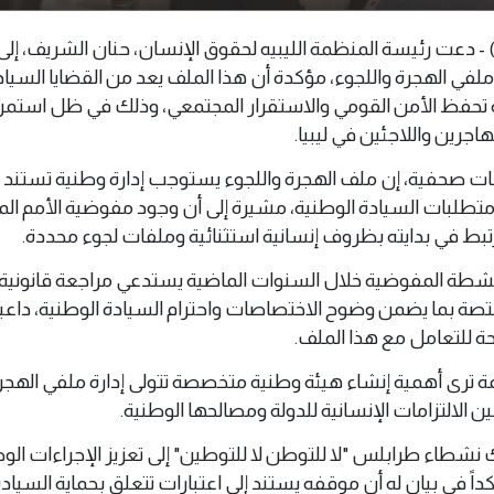
 يونيو 2026 ( وال ) - دعت رئيسة المنظمة الليبيه لحقوق الإنسان، حنان الشريف، إ
لفي الهجرة واللجوء، مؤكدة أن هذا الملف يعد من القضايا السيادي
 تحفظ الأمن القومي والاستقرار المجتمعي، وذلك في ظل استمرا
جرين واللاجئين في ليبيا.
ت صحفية، إن ملف الهجرة واللجوء يستوجب إدارة وطنية تستند إ
متطلبات السيادة الوطنية، مشيرة إلى أن وجود مفوضية الأمم الم
رتبط في بدايته بظروف إنسانية استثنائية وملفات لجوء محددة.
شطة المفوضية خلال السنوات الماضية يستدعي مراجعة قانونية
صة بما يضمن وضوح الاختصاصات واحترام السيادة الوطنية، داعية
للتعامل مع هذا الملف.
 ترى أهمية إنشاء هيئة وطنية متخصصة تتولى إدارة ملفي الهجر
ين الالتزامات الإنسانية للدولة ومصالحها الوطنية.
 نشطاء طرابلس "لا للتوطن لا للتوطين" إلى تعزيز الإجراءات الو
اً في بيان له أن موقفه يستند إلى اعتبارات تتعلق بحماية السياد