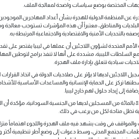
الجهات المختصة بوضع سياسات واضحة لمعالجة الملف.
ادرة عن المنظمة الدولية للهجرة بشأن أعداد المهاجرين الموجودي
البلديات والمناطق، معتبراً أن هذه المؤشرات تستوجب معالجة و
ه بالتحديات الأمنية والاقتصادية والاجتماعية المرتبطة به.
أمم المتحدة لشؤون اللاجئين أن عملها في ليبيا يقتصر على تقدي
مع السلطات الليبية، مشددة على أنها لا تنفذ برامج لتوطين المها
احيات سيادية تتعلق بإدارة ملف الهجرة.
اللاجئين لديها لا يؤثر على صلاحيات الدولة في اتخاذ القرارات 
نشطتها تركز على الحماية الإنسانية والمساعدات الأساسية للأشخ
ضافة إلى إيجاد حلول لهم خارج ليبيا.
كما لفتت إلى أن أكثر من 83 بالمائة من المسجلين لديها من الجنسية السودانية، مؤكدة أن
لية تظل متاحة لكل من يرغب في ذلك.
والمواقف في وقت يشهد فيه ملف الهجرة واللجوء اهتماماً متزاي
ت المجتمع المدني، وسط دعوات إلى وضع أطر تنظيمية أكثر و