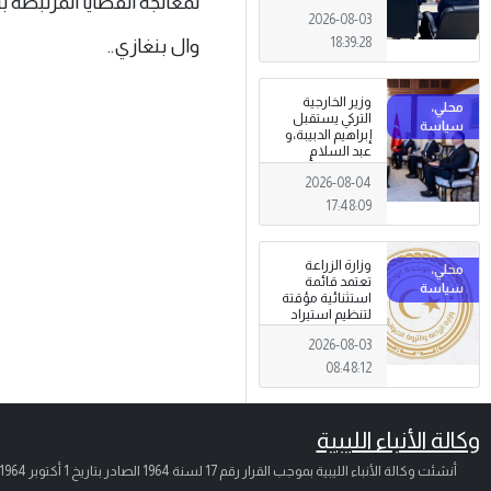
لمعالجة القضايا المرتبطة با
الجرائم المالية
2026-08-03
وتهديدات الأمن
القومي
18:39:28
وال بنغازي..
وزير الخارجية
التركي يستقبل
إبراهيم الدبيبة،و
عبد السلام
الزوبي في أنقرة
2026-08-04
17:48:09
وزارة الزراعة
تعتمد قائمة
استثنائية مؤقتة
لتنظيم استيراد
وتداول المبيدات
2026-08-03
الزراعية
08:48:12
وكالة الأنباء الليبية
أنشئت وكالة الأنباء الليبية بموجب القرار رقم 17 لسنة 1964 الصادر بتاريخ
1 أكتوبر 1964