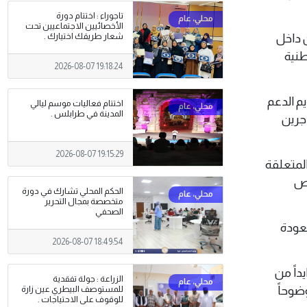
تاجوراء : اختتام دورة
الأخصائيين الاجتماعيين تحت
شعار طريقك اختيارك .
ن داخل
طنية
2026-08-07 19:18:24
م الدعم
اختتام فعاليات موسم ليالي
المدينة في طرابلس .
جرين
2026-08-07 19:15:29
المتعلقة
اص
الحكم المحلي تشارك في دورة
متخصصة بمجال التحرير
الصحفي
 العودة
2026-08-07 18:49:54
داً من
الزراعة : جولة تفقدية
ضوحاً
للمستوصف البيطري عين زارة
للوقوف على الاحتياجات .