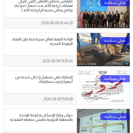
طرابلس تحتضن الملتقى الليبي التركي
لعمليات زراعة الكبد تحت شعار ( نحو بناء
برنامج وطني مستدام لزراعة الكبد ).
2026-08-08 20:44:28
الواحة للنفط تعالج تسربا بخط نقل النفط
الزقوط السدرة .
2026-08-08 19:35:04
الجمارك تنفي تسهيل إدخال شحنة من
أجهزة إنترنت ستارلينك .
2026-08-08 19:30:38
ديوان وزارة الإسكان بحكومة الوحدة
بالمنطقة الجنوبية يناقش خططه التنفيذية .