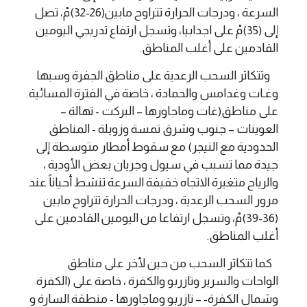
السرعة ، ودرجات الحرارة تتراوح مابين(26-32)مْ، تصل
إلى (35)مْ على اجدابيا، وتسجل ارتفاع تدريجي اليومين
القادمين على أغلب المناطق.
وتتكاثر السحب الرعدية على مناطق الجفرة وسبها
وغـات وغدامس والحمادة ، خاصة في الفترة المسائية
على مناطق(غات وماجاورها – البركت - تهالة –
العوينات – جنوب وشرق تمسة وزويلة - المناطق
الحدودية مع النيجر) مع سقوط أمطار متوسطة إلى
جيدة مما تسبب في سيول وجريان بعض الأودية ،
والرياح متغيرة الاتجاه خفيفة السرعة تنشط أحياناً عند
مرور السحب الرعدية ، ودرجات الحرارة تتراوح مابين
(36-39)مْ، وتسجل ارتفاعا من اليومين القادمين على
أغلب المناطق.
كما تتكاثر السحب من حين لأخر على مناطق
الواحات والسرير وتازربو والكفرة ، خاصة على (الكفرة
وشمال الكفرة- – تازربو وماجاورها - منطقة السارة و