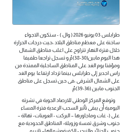
طرابلس 03 يونيو 2026 ( وال ) - ستكون الاجواء
ساخنة على معظم مناطق البلاد ،حيث درجات الحرارة
خلال فترة النهار تتراوح على اغلب مناطق الشمال
هذا اليوم مابين(30-38)مْ و تسجل تراجعا طفيفا
ومؤقتا يوم الغد على المناطق الساحلية الممتدة من
راس اجدير إلى طرابلس بينما تزداد ارتفاعا يوم الغد
على الشمال الشرقى ،فى حين تسجل على مناطق
الجنوب مابين (36-39)مْ.
وتوقع المركز الوطني للارصاد الجوية في نشرته
اليومية أن يبقى تأثير السحب الرعدية فترة المساء
على (- غات وماجاورها – البركت - العوينات- تهالة –
جنوب وشرق تمسة وزويلة- المناطق الحدودية مع
جنوب الجزائر والنيجر- الكفرةوشمالها– تازربو