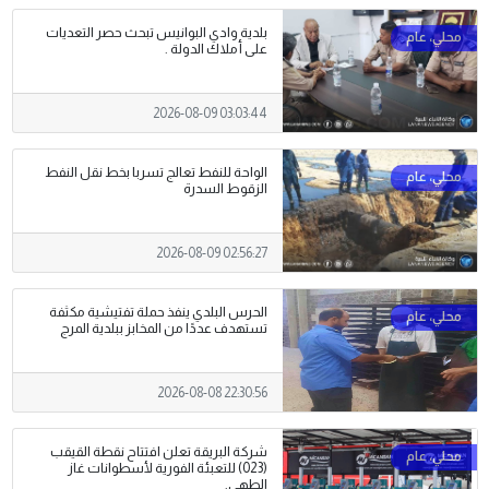
بلدية وادي البوانيس تبحث حصر التعديات
على أملاك الدولة .
2026-08-09 03:03:44
الواحة للنفط تعالج تسربا بخط نقل النفط
الزقوط السدرة
2026-08-09 02:56:27
الحرس البلدي ينفذ حملة تفتيشية مكثفة
تستهدف عددًا من المخابز ببلدية المرج
2026-08-08 22:30:56
شركة البريقة تعلن افتتاح نقطة القيقب
(023) للتعبئة الفورية لأسطوانات غاز
الطهي.