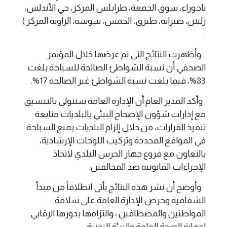
تاجوراء، سوق الجمعة، طرابلس المركز، حي الأندلس،
زليتن، صبراتة، طبرق، الخمس، سوسة، الزاوية المركز )
.
وأظهرت النتائج التي تم عرضها خلال المؤتمر
الصحفي أن نسبة الشواطئ الصالحة للسباحة بلغت
83%، فيما بلغت نسبة الشواطئ غير الصالحة 17%.
وأكد المدير العام أن الإدارة العامة ستتولى بالتنسيق
مع إدارات شؤون الإصحاح البيئي بالبلديات متابعة
تنفيذ القرارات، من خلال إلزام البلديات بمنع السباحة
في المواقع المحددة وتركيب اللوحات الإرشادية،
بالتعاون مع فروع جهاز الحرس البلدي لاتخاذ
الإجراءات القانونية ضد المخالفين.
وأوضح أن نشر هذه النتائج يأتي انطلاقاً من مبدأ
الشفافية وحرص الإدارة العامة على سلامة
المواطنين والمصطافين ، والتزامها بدورها الرقابي
لحماية الصحة العامة والبيئة البحرية.