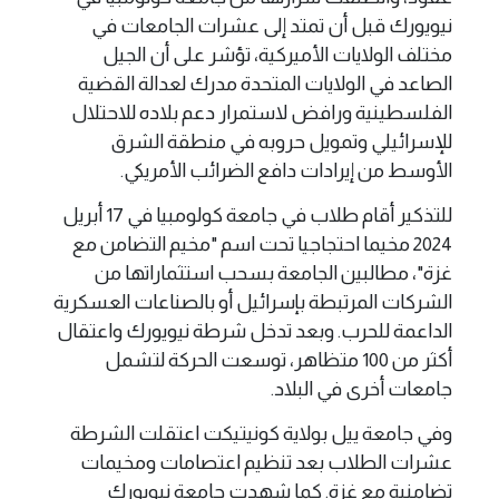
نيويورك قبل أن تمتد إلى عشرات الجامعات في
مختلف الولايات الأميركية، تؤشر على أن الجيل
الصاعد في الولايات المتحدة مدرك لعدالة القضية
الفلسطينية ورافض لاستمرار دعم بلاده للاحتلال
للإسرائيلي وتمويل حروبه في منطقة الشرق
الأوسط من إيرادات دافع الضرائب الأمريكي.
للتذكير أقام طلاب في جامعة كولومبيا في 17 أبريل
2024 مخيما احتجاجيا تحت اسم "مخيم التضامن مع
غزة"، مطالبين الجامعة بسحب استثماراتها من
الشركات المرتبطة بإسرائيل أو بالصناعات العسكرية
الداعمة للحرب. وبعد تدخل شرطة نيويورك واعتقال
أكثر من 100 متظاهر، توسعت الحركة لتشمل
جامعات أخرى في البلاد.
وفي جامعة ييل بولاية كونيتيكت اعتقلت الشرطة
عشرات الطلاب بعد تنظيم اعتصامات ومخيمات
تضامنية مع غزة. كما شهدت جامعة نيويورك