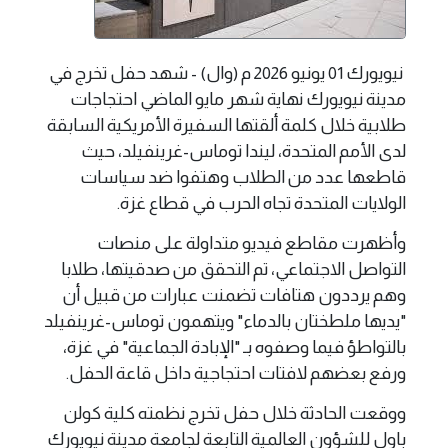
نيويورك 01 يونيو 2026 م (وال) - شهد حفل تخرج في
مدينة نيويورك نهاية شهر مايو الماضي احتجاجات
طلابية خلال كلمة ألقتها السفيرة الأمريكية السابقة
لدى الأمم المتحدة، ليندا توماس-غرينفيلد، حيث
قاطعها عدد من الطلاب وهتفوا ضد سياسات
الولايات المتحدة تجاه الحرب في قطاع غزة.
وأظهرت مقاطع فيديو متداولة على منصات
التواصل الاجتماعي، تم التحقق من صدقيتها، طلابا
وهم يرددون هتافات تضمنت عبارات من قبيل أن
"يديها ملطختان بالدماء" ويتهمون توماس-غرينفيلد
بالتواطؤ فيما وصفوه بـ "الإبادة الجماعية" في غزة،
ورفع بعضهم لافتات احتجاجية داخل قاعة الحفل.
ووقعت الحادثة خلال حفل تخرج نظمته كلية كولن
باول للشؤون العالمية التابعة لجامعة مدينة نيويورك