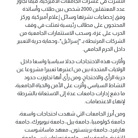
انتشرت في عشرات الجامعات الأميركية، فيما تجاوز
عدد المعتقلين 2000 شخص بين طلاب وأساتذة
وفق إحصاءات نشرتها وسائل إعلام أميركية. وركز
المحتجون على مطالب رئيسية تمثلت في وقف
الحرب على غزة، وسحب الاستثمارات الجامعية من
الشركات المرتبطة بـ "إسرائيل"، وحماية حرية التعبير
داخل الحرم الجامعي.
وأثارت هذه الاحتجاجات جدلا سياسيا واسعا داخل
الولايات المتحدة بين من اعتبرها تعبيرا مشروعا عن
حرية الرأي والاحتجاج، ومن رأى أنها تجاوزت حدود
النشاط السياسي وأثرت على الأمن والحياة الجامعية،
ما دفع إدارات جامعات عدة إلى الاستعانة بالشرطة
لإنهاء الاعتصامات.
ومن أبرز الجامعات التي شهدت احتجاجات واسعة،
جامعة كولومبيا، جامعة ييل، جامعة نيويورك، جامعة
هارفرد، جامعة برينستون، معهد ماساشوست
للتقنية، جامعة براون، جامعة نورثواسترن، جامعة