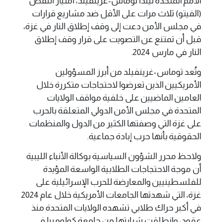
الأمم المتحدة ليندا توماس-غرينفيلد، امتياز النقض
(الفيتو) ثلاث مرات على الأقل ضد مشاريع قرارات
في مجلس الأمن دعت إلى وقف إطلاق النار في غزة،
قبل أن تمتنع عن التصويت على قرار وقف إطلاق
النار في مارس 2024.
وتُعد توماس-غرينفيلد من أبرز المسؤولين
الأمريكيين الذين تعرضوا لاحتجاجات متكررة خلال
العامين الماضيين على خلفية مواقف الولايات
المتحدة في مجلس الأمن الدولي المتعلقة بالحرب
على غزة التي وصفتها الكثير من الدول والمنظمات
الحقوقية بأنها حرب إبادة جماعية.
ولاحظ محرر الشؤون السياسية بوكالة الأنباء الليبية
أن موجة الاحتجاجات الطلابية الواسعة المؤيدة
للفلسطينيين والمعارضة للحرب الإسرائيلية على
غزة، التي شهدتها الجامعات الأمريكية خلال عام 2024
في أكبر حراك طلابي تشهده الولايات المتحدة منذ
عقود، وانطلقت شرارتها من جامعة كولومبيا في