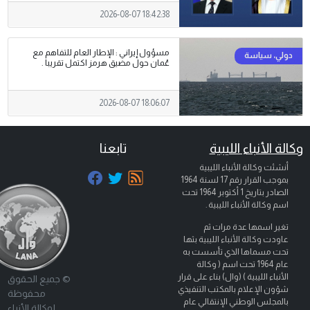
2026-08-07 18:42:38
مسؤول إيراني : الإطار العام للتفاهم مع
عُمان حول مضيق هرمز اكتمل تقريبا .
2026-08-07 18:06:07
وكالة الأنباء الليبية
تابعنا
أنشئت وكالة الأنباء الليبية
بموجب القرار رقم 17 لسنة 1964
الصادر بتاريخ
1 أكتوبر 1964
تحت
اسم وكالة الأنباء الليبية .
تغير اسمها عدة مرات ثم
عاودت وكالة الأنباء الليبية بثها
تحت مسماها الذي تأسست به
عام 1964 تحت اسم ( وكالة
الأنباء الليبية ) (وال) بناء على قرار
© جميع الحقوق
شؤون الإعلام بالمكتب التنفيذي
محفوظة
بالمجلس الوطني الإنتقالي عام
لوكالة الأنباء