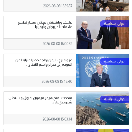
2026-08-08 16:39:57
علييف وباشينيان يبحثان مسار تطبيع
علاقات أذربيجان وأرمينيا .
2026-08-08 16:00:32
غروندبرغ : اليمن يواجه خطرا متزايدا من
العودة إلى صراع واسع النطاق .
2026-08-08 15:43:40
متحدث : فتح هرمز مرهون بقبول واشنطن
شروط إيران .
2026-08-08 15:03:34