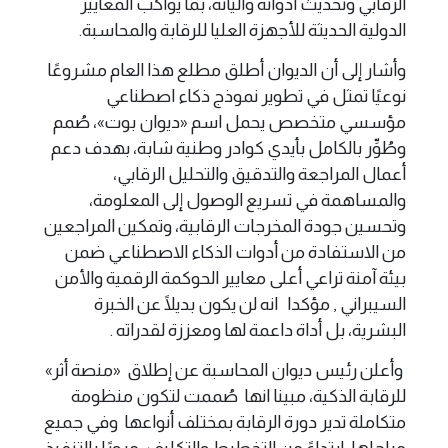
الرقابي وتحديث أدواته وآلياته، بما يواكب المعايير
الدولية الحديثة للأجهزة العليا للرقابة والمحاسبة.
وأشار إلى أن الديوان أطلق مطلع هذا العام مشروعًا
نوعيًا تمثل في تطوير نموذج ذكاء اصطناعي
مؤسسي متخصص يحمل اسم «ديوان بوت»، صُمم
وطُوِّر بالكامل بأيدي كوادر وطنية شابة، بهدف دعم
أعمال المراجعة والتدقيق والتحليل الرقابي،
والمساهمة في تسريع الوصول إلى المعلومة،
وتحسين جودة المخرجات الرقابية، وتمكين المراجعين
من الاستفادة من أدوات الذكاء الاصطناعي ضمن
بيئة آمنة تراعي أعلى معايير الحوكمة الرقمية والأمن
السيبراني , مؤكدا انه لن يكون بديلًا عن الخبرة
البشرية، بل أداة داعمة لها ومعززة لقدراته .
وأعلن رئيس ديوان المحاسبة عن إطلاق «منصة أثر»
للرقابة الذكية، مبينا انها صُممت لتكون منظومة
متكاملة تدير دورة الرقابة بمختلف أنواعها وفي جميع
مراحلها، ابتداءً من التخطيط والتكليف، مرورًا بالتنفيذ