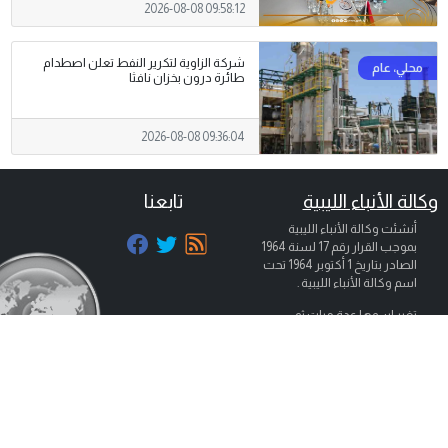
2026-08-08 09:58:12
شركة الزاوية لتكرير النفط تعلن اصطدام
طائرة درون بخزان نافثا
2026-08-08 09:36:04
وكالة الأنباء الليبية
تابعنا
أنشئت وكالة الأنباء الليبية
بموجب القرار رقم 17 لسنة 1964
الصادر بتاريخ
1 أكتوبر 1964
تحت
اسم وكالة الأنباء الليبية .
تغير اسمها عدة مرات ثم
عاودت وكالة الأنباء الليبية بثها
تحت مسماها الذي تأسست به
عام 1964 تحت اسم ( وكالة
الأنباء الليبية ) (وال) بناء على قرار
© جميع الحقوق
شؤون الإعلام بالمكتب التنفيذي
محفوظة
بالمجلس الوطني الإنتقالي عام
لوكالة الأنباء
2011