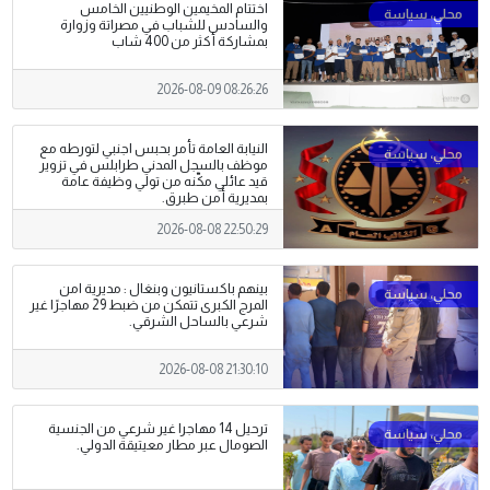
اختتام المخيمين الوطنيين الخامس
والسادس للشباب في مصراتة وزوارة
بمشاركة أكثر من 400 شاب
2026-08-09 08:26:26
النيابة العامة تأمر بحبس اجنبي لتورطه مع
موظف بالسجل المدني طرابلس في تزوير
قيد عائلي مكّنه من تولي وظيفة عامة
بمديرية أمن طبرق.
2026-08-08 22:50:29
بينهم باكستانيون وبنغال : مديرية امن
المرج الكبرى تتمكن من ضبط 29 مهاجرًا غير
شرعي بالساحل الشرقي.
2026-08-08 21:30:10
ترحيل 14 مهاجرا غير شرعي من الجنسية
الصومال عبر مطار معيتيقة الدولي.