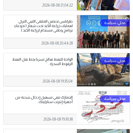
2026-08-08 21:04:22
طرابلس تحتضن الملتقى الليبي التركي
لعمليات زراعة الكبد تحت شعار ( نحو بناء
برنامج وطني مستدام لزراعة الكبد ).
2026-08-08 20:44:28
الواحة للنفط تعالج تسربا بخط نقل النفط
الزقوط السدرة .
2026-08-08 19:35:04
الجمارك تنفي تسهيل إدخال شحنة من
أجهزة إنترنت ستارلينك .
2026-08-08 19:30:38