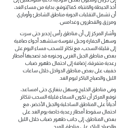
أخذ الحيطة والانتباه. كما يُتوقع، بداية من مساء الغد،
أن تشمل التقلبات الجوية مناطق الشاطئ وأوباري
ومرزق والقطرون وغدامس.
وأشار المركز إلى أن مناطق رأس إجدير حتى سرت
وسهل الجفارة وجبل نفوسة ستشهد أجواء صافية
إلى قليلة السحب، مع تكاثر للسحب مساء اليوم على
بعض مناطق الجبل الغربي وجنوبه قد تصحبها أمطار
رعدية متفرقة، إضافة إلى احتمال ظهور ضباب
خفيف على بعض مناطق الدواخل خلال ساعات
الليل والصباح الباكر ليوم الغد.
وفي مناطق الخليج وسهل بنغازي حتى امساعد،
توقع المركز أن تكون السماء قليلة السحب تتكاثر
أحياناً على المناطق الساحلية والجبل الأخضر، مع
احتمال سقوط أمطار رعدية خاصة يوم الغد على
بعض المناطق، إلى جانب ظهور ضباب خلال الليل
والصباح الباكر على مناطق المرج.