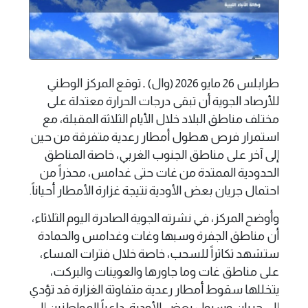
طرابلس 26 مايو 2026 (وال) ـ توقع المركز الوطني
للأرصاد الجوية أن تبقى درجات الحرارة معتدلة على
مختلف مناطق البلاد خلال الأيام الثلاثة المقبلة، مع
استمرار فرص هطول أمطار رعدية متفرقة من حين
إلى آخر على مناطق الجنوب الغربي، خاصة المناطق
الحدودية الممتدة من غات حتى غدامس، محذراً من
احتمال جريان بعض الأودية نتيجة غزارة الأمطار أحياناً.
وأوضح المركز، في نشرته الجوية الصادرة اليوم الثلاثاء،
أن مناطق الجفرة وسبها وغات وغدامس والحمادة
ستشهد تكاثراً للسحب، خاصة خلال فترات المساء،
على مناطق غات وما جاورها والعوينات والبركت،
يتخللها سقوط أمطار رعدية متفاوتة الغزارة قد تؤدي
إلى جريان وسيول بعض الأودية، داعياً المواطنين إلى