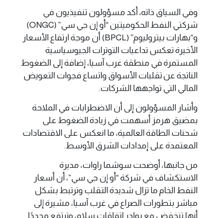
وفي السياق ذاته، أكد مسؤولون تنفيذيون في
شركتي النفط الحكوميتين “أو إن جي سي” (ONGC)
و“بهارات بيتروليوم” (BPCL) أن موجة ارتفاع الأسعار
الأخيرة تعكس تداعيات التوترات الجيوسياسية
المستمرة في منطقة غرب آسيا، إضافة إلى الضغوط
الناتجة عن تقلبات الأسواق واتساع فجوات التعويض
المالي التي تواجهها الشركات.
وأشار المسؤولون إلى أن الاضطرابات في الملاحة
بمضيق هرمز أسهمت في زيادة الضغوط على
شحنات الطاقة العالمية، ما انعكس على الاقتصادات
المعتمدة على إمدادات الشرق الأوسط.
من جانبها، أوضحت سوشما راوات، مديرة
الاستكشاف في شركة “أو إن جي سي”، أن أسعار
النفط الخام ما تزال شديدة التقلب وترتبط بشكل
مباشر بتطورات الصراع في غرب آسيا، مشيرة إلى
أنها تنخفض مع بوادر اتفاقات سلام، وترتفع مجددًا