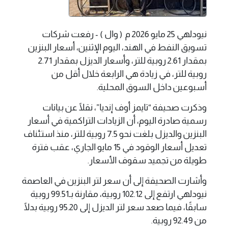
نيودلهي 25 مايو 2026 م ( وال ) - رفعت شركات
تسويق النفط في الهند، اليوم الإثنين، أسعار البنزين
بمقدار 2.61 روبية للتر، وأسعار الديزل بمقدار 2.71
روبية للتر، في زيادة هي الرابعة خلال أقل من
أسبوعين داخل السوق المحلية.
وذكرت صحيفة “تايمز أوف إنديا”، نقلًا عن بيانات
رسمية صادرة اليوم، أن الزيادات التراكمية في أسعار
البنزين والديزل بلغت نحو 7.5 روبية للتر، منذ استئناف
تعديل أسعار الوقود في 15 مايو الجاري، عقب فترة
طويلة من تجميد سقوف الأسعار.
وأشارت الصحيفة إلى أن سعر لتر البنزين في العاصمة
نيودلهي ارتفع إلى 102.12 روبية، مقارنة بـ99.51 روبية
سابقًا، فيما صعد سعر لتر الديزل إلى 95.20 روبية بدلًا
من 92.49 روبية.