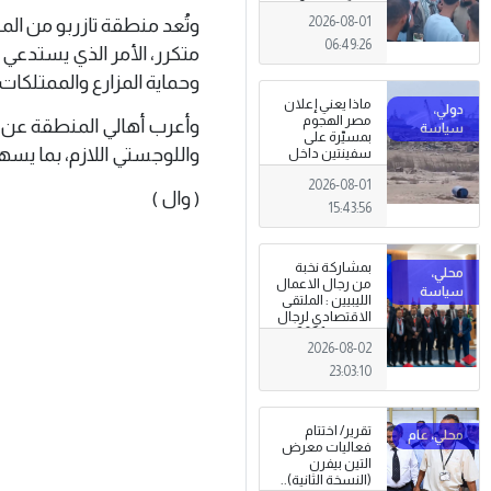
المعيشية وتدني
وتُعد منطقة تازربو من المن
2026-08-01
الخدمات العامة .
06:49:26
متكرر، الأمر الذي يستدعي 
وحماية المزارع والممتلكات.
ماذا يعني إعلان
مصر الهجوم
وأعرب أهالي المنطقة عن 
بمسيّرة على
واللوجستي اللازم، بما يسهم
سفينتين داخل
ميناء دمياط؟
2026-08-01
(قراءة تحليلية)
( وال )
15:43:56
بمشاركة نخبة
من رجال الاعمال
الليبيين : الملتقى
الاقتصادي لرجال
الاعمال 2026
2026-08-02
تبدأ فعاليات
بمدينة سرت .
23:03:10
تقرير/ اختتام
فعاليات معرض
التين بيفرن
(النسخة الثانية)..