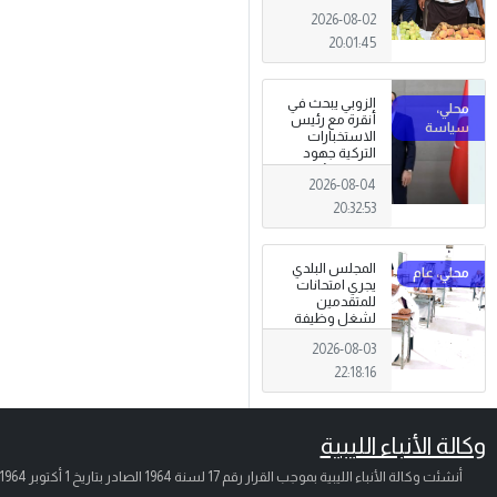
تظاهرة وطنية
2026-08-02
وصمود
للمزارعين في
20:01:45
وجه التغيرات
المناخية
الزوبي يبحث في
أنقرة مع رئيس
الاستخبارات
التركية جهود
توحيد المؤسسة
2026-08-04
العسكرية على
أسس مهنية
20:32:53
ووطنية،
المجلس البلدي
يجري امتحانات
للمتقدمين
لشغل وظيفة
مختار محلة .
2026-08-03
22:18:16
وكالة الأنباء الليبية
أنشئت وكالة الأنباء الليبية بموجب القرار رقم 17 لسنة 1964 الصادر بتاريخ
1 أكتوبر 1964