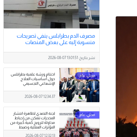
مصرف الدم بطرابلس ينفي تصريحات
منسوبة إليه على بعض المنصات
نشر بتاريخ:
2026-08-07 13:01:51
اختتام ورشة علمية بطرابلس
حول أساسيات العلاج
الإشعاعي التجسيمي
2026-08-07 12:34:37
لجنة التصدي لظاهرة انتشار
المخدرات تتمكن من إحباط
محاولة لترويج كمية كبيرة من
المؤثرات العقلية وضبط
المتورط .
2026-08-07 12:32:13