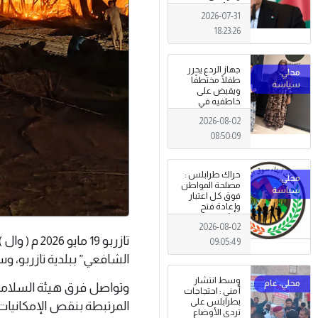
الجزائري يعلن
2026-07-31
الحداد .
18:23:26
جهاز الردع يحرر
طفلًا مختطفًا
ويقبض على
خاطفيه في
طرابلس
2026-08-02
08:50:09
حراك طرابلس :
مصلحة المواطن
فوق كل اعتبار
وإعادة فتح
المؤسسات
2026-08-02
جاءت استجابةً
تازربو 19 
للإرادة الشعبية
09:05:49
الشافعي” ببلدية تازربو، وس
وسط انتشار
وتواصل فرق هيئة السلامة 
أمني : احتجاجات
بطرابلس على
المرتبطة بنقص الإمكانيات 
تردي الأوضاع