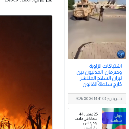
2026-05-19 21:06:10
اشتباكات الزاوية
وصرمان: المدنيون بين
نيران السلاح المنتشر
خارج سلطة القانون
نشر بتاريخ:
2026-08-04 14:41:03
25 قتيلا و44
مصابا في حادث
بومرداس
والرئيس