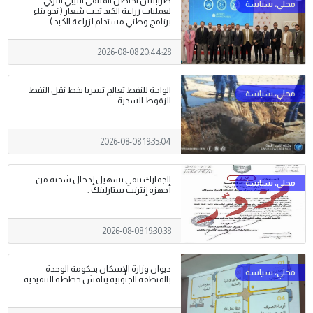
طرابلس تحتضن الملتقى الليبي التركي
لعمليات زراعة الكبد تحت شعار ( نحو بناء
برنامج وطني مستدام لزراعة الكبد ).
2026-08-08 20:44:28
الواحة للنفط تعالج تسربا بخط نقل النفط
الزقوط السدرة .
2026-08-08 19:35:04
الجمارك تنفي تسهيل إدخال شحنة من
أجهزة إنترنت ستارلينك .
2026-08-08 19:30:38
ديوان وزارة الإسكان بحكومة الوحدة
بالمنطقة الجنوبية يناقش خططه التنفيذية .