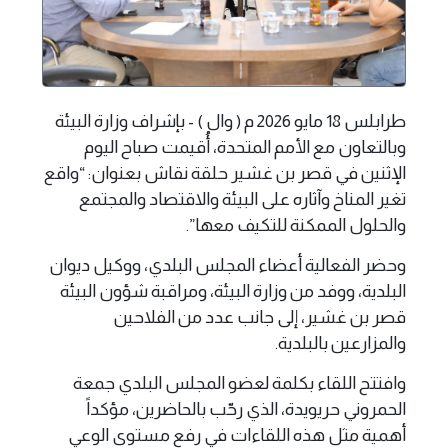
طرابلس 18 مايو 2026 م ( وال ) - بإشراف وزارة البيئة
وبالتعاون مع الأمم المتحدة، أُقيمت صباح اليوم
الإثنين في قصر بن غشير حلقة نقاش بعنوان: “واقع
تغير المناخ وآثاره على البيئة والاقتصاد والمجتمع
والحلول الممكنة للتكيف معها”.
وحضر الفعالية أعضاء المجلس البلدي، ووكيل ديوان
البلدية، ووفد من وزارة البيئة، ومراقبة شؤون البيئة
قصر بن غشير، إلى جانب عدد من الفلاحين
والمزارعين بالبلدية.
وافتتح اللقاء بكلمة لعضو المجلس البلدي جمعة
الحمروني حريويدة، الذي رحّب بالحاضرين، مؤكداً
أهمية مثل هذه اللقاءات في رفع مستوى الوعي