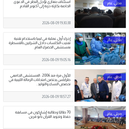
استئناف بنغازي تؤجل النظر في الدعوى
الخاصة بكارثة درنة إلى أكتوبر القادم
2026-08-09 19:30:38
إجراء أول عملية في ليبيا باستخدام تقنية
تفتيت التكلسات داخل الشرايين بالقسطرة
بمستشفى الخضراء العام .
2026-08-09 19:05:16
للأول مرة مند 2006 : المستشفى الجامعي
طرابلس يحتضن امتحانات الزمالة الليبية في
تخصص النساء والتوليد .
2026-08-09 18:57:27
70 طالبًا وطالبة يُشاركون في مسابقة
حفظ وتجويد القرآن بأبو قرين