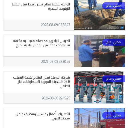
الواحة للنفط تعالج تسربا بخط نقل النفط
الزقوط السدرة
2026-08-09 02:56:27
الحرس البلدي ينفذ حملة تفتيشية مكثفة
تستهدف عددًا من المخابز ببلدية المرج
2026-08-08 22:30:56
شركة البريقة تعلن افتتاح نقطة القيقب
(023) للتعبئة الفورية لأسطوانات غاز
الطهي.
2026-08-08 22:15:25
الكهرباء : أعمال غسيل وتنظيف داخل
محطة المرج .