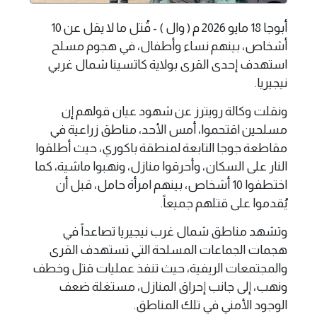
أبوجا 18 مايو 2026 م ( وال ) - قُتل ما لا يقل عن 10
أشخاص، بينهم نساء وأطفال، في هجوم مسلح
استهدف إحدى القرى بولاية كاتسينا شمال غربي
نيجيريا.
ونقلت وكالة رويترز عن شهود عيان قولهم إن
مسلحين اقتحموا، أمس الأحد، مناطق زراعية في
مقاطعة جوجا التابعة لمنطقة باكوري، حيث أطلقوا
النار على السكان، وأحرقوا منازل، ونهبوا ماشية، كما
اختطفوا 10 أشخاص، بينهم امرأة حامل، قبل أن
يُقدموا على قتلهم جميعاً.
وتشهد مناطق شمال غرب نيجيريا تصاعداً في
هجمات الجماعات المسلحة التي تستهدف القرى
والمجتمعات الريفية، حيث تنفذ عمليات قتل وخطف
ونهب، إلى جانب إحراق المنازل، مستغلة ضعف
الوجود الأمني في تلك المناطق.