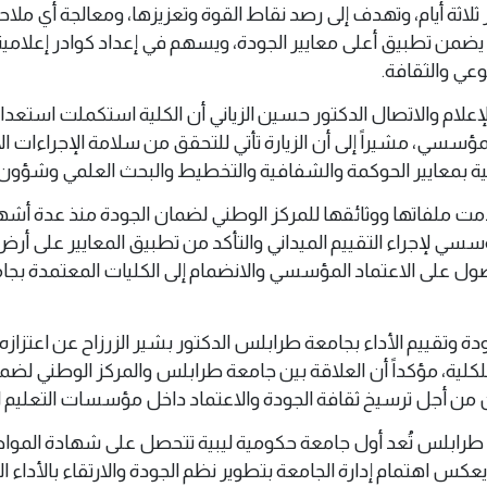
لاثة أيام، وتهدف إلى رصد نقاط القوة وتعزيزها، ومعالجة أي ملا
ا يضمن تطبيق أعلى معايير الجودة، ويسهم في إعداد كوادر إعلامي
وعي والثقافة.
إعلام والاتصال الدكتور حسين الزياني أن الكلية استكملت استعداد
ؤسسي، مشيراً إلى أن الزيارة تأتي للتحقق من سلامة الإجراءات ال
لكلية بمعايير الحوكمة والشفافية والتخطيط والبحث العلمي وشؤون 
دمت ملفاتها ووثائقها للمركز الوطني لضمان الجودة منذ عدة أشه
سي لإجراء التقييم الميداني والتأكد من تطبيق المعايير على أرض 
صول على الاعتماد المؤسسي والانضمام إلى الكليات المعتمدة بجا
دة وتقييم الأداء بجامعة طرابلس الدكتور بشير الزرزاح عن اعتزازه ب
كلية، مؤكداً أن العلاقة بين جامعة طرابلس والمركز الوطني لضم
 من أجل ترسيخ ثقافة الجودة والاعتماد داخل مؤسسات التعليم ال
عة طرابلس تُعد أول جامعة حكومية ليبية تتحصل على شهادة المو
ة "أيزو 9001:2015"، ما يعكس اهتمام إدارة الجامعة بتطوير نظم الجودة والارتقاء بالأداء