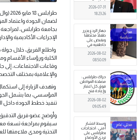
الجزائري يعلن
2026-07-31
الحداد .
طرابلس
18:23:26
لضمان الجودة واعتماد المؤس
بجامعة طرابلس، لمراجعة م
جهاز الردع يحرر
طفلًا مختطفًا
الإجراءات الأكاديمية والإدا
ويقبض على
خاطفيه في
واطلع الفريق، خلال جولة 
طرابلس
2026-08-02
الكلية ورؤساء الأقسام ومد
08:50:09
وقاعات الاجتماعات، إلى ج
والإعلامية بمختلف التخص
حراك طرابلس :
مصلحة المواطن
وتهدف الزيارة إلى استكمال
فوق كل اعتبار
وإعادة فتح
المؤسسي، بما يشمل الجوانب 
المؤسسات
2026-08-02
جاءت استجابةً
تنفيذ خطط الجودة داخل الك
للإرادة الشعبية
09:05:49
وأوضح عضو فريق التدقيق الد
سيقوم بمراجعة تسعة معاي
وسط انتشار
أمني : احتجاجات
التحتية ومدى ملاءمتها للع
بطرابلس على
تردي الأوضاع