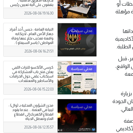
بخارطة الطريق الأممية ،
حظات أو
يتفقون على آلية تعيين رئيس
مفوضية الانتخابات
ة مؤهلة
2026-08-06 19:16:30
النيابة العامة : حبس أحد أفراد
اتها
جهاز الأمن العام ، لارتكابه
أكاديمية
واقعة تعذيب نجَمَ عنها وفاة
المواطن ( ياسر السيفاو ) .
الطلبة.
2026-08-06 16:21:51
ر، قبل
الواقع،
كرسي الألكسو للتراث الليبي
يعلن فتح باب المشاركة في
معة
استكتاب علمي حول الخرافات
والأساطير والمعتقدات
الشعبية
2026-08-06 15:22:03
زيارة
ان الجودة
محرر الشؤون المحلية بـ (وال) :
عالي.
ليبيا في العتمة... عندما يقود
انقطاع الكهرباء إلى انقطاع
الماء وتعطل الحياة
اصفة
2026-08-06 12:35:57
 الأكاديمي