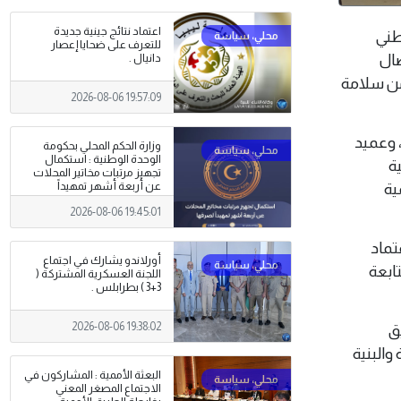
اعتماد نتائج جينية جديدة
وطني
للتعرف على ضحايا إعصار
صال
دانيال .
من سلامة
2026-08-06 19:57:09
 وعميد
وزارة الحكم المحلي بحكومة
الوحدة الوطنية : استكمال
ة
تجهيز مرتبات مخاتير المحلات
ية
عن أربعة أشهر تمهيداً
لصرفها .
2026-08-06 19:45:01
تماد
أورلاندو يشارك في اجتماع
تابعة
اللجنة العسكرية المشتركة (
3+3 ) بطرابلس .
2026-08-06 19:38:02
يق
البنية
البعثة الأممية : المشاركون في
الاجتماع المصغر المعني