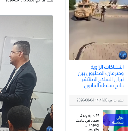
2026-05-18 13:50:38
اشتباكات الزاوية
وصرمان: المدنيون بين
نيران السلاح المنتشر
خارج سلطة القانون
نشر بتاريخ:
2026-08-04 14:41:03
25 قتيلا و44
مصابا في حادث
بومرداس
والرئيس