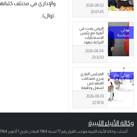
تظاهرة وطنية
والإداري في مختلف كلياتها
2026-08-02
وصمود
للمزارعين في
20:01:45
..(وال)..
وجه التغيرات
المناخية
الزوبي يبحث في
أنقرة مع رئيس
الاستخبارات
التركية جهود
توحيد المؤسسة
2026-08-04
العسكرية على
أسس مهنية
20:32:53
ووطنية،
المجلس البلدي
يجري امتحانات
للمتقدمين
لشغل وظيفة
مختار محلة .
2026-08-03
22:18:16
وكالة الأنباء الليبية
أنشئت وكالة الأنباء الليبية بموجب القرار رقم 17 لسنة 1964 الصادر بتاريخ
1 أكتوبر 1964