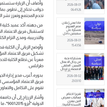
المعيشية وتدني
وأضاف أن الزيارة ستستمر ث
2026-08-01
الخدمات العامة .
جوانب تحتاج إلى تطوير، بم
06:49:26
تخدم المجتمع وتعزز نشر ال
ماذا يعني إعلان
من جهته، أكد عميد كلية ال
مصر الهجوم
بمسيّرة على
لاستقبال فريق الاعتماد الم
سفينتين داخل
والتدريبية، ومدى التزام ا
ميناء دمياط؟
2026-08-01
(قراءة تحليلية)
15:43:56
وأوضح الزياني أن الكلية ق
تشكيل فريق الاعتماد المؤس
بمشاركة نخبة
معرباً عن تطلع الكلية للح
من رجال الاعمال
طرابلس.
الليبيين : الملتقى
الاقتصادي لرجال
الاعمال 2026
بدوره، أعرب مدير إدارة الجو
2026-08-02
تبدأ فعاليات
بمدينة سرت .
فريق الاعتماد المؤسسي لل
23:03:10
تقوم على التكامل والتعاون
تقرير/ اختتام
وأشار الزرزاح إلى أن جام
فعاليات معرض
التين بيفرن
الدولي
(النسخة الثانية)..