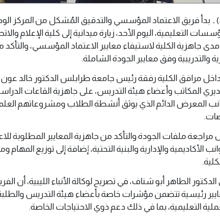
 18 مايو 2026 (وال) ـ بدأ فريق الاعتماد المؤسسي والتدقيق المُشكل من المركز ال
سات التعليمية، اليوم الأحد، زيارة ميدانية إلى كلية الإعلام والات
دى جاهزية الكلية لاستيفاء معايير الاعتماد المؤسسي، والتأكد 
رية والتدريبية وفق معايير الجودة الشاملة.
داخل مرافق الكلية رفقة رئيس جامعة طرابلس الدكتور خالد عون،
يري المكاتب وأعضاء هيئة التدريس، على جاهزية القاعات الدراسي
انب المعرض الدائم الذي يوثق أنشطة الطلاب ومشروعاتهم العلم
صات.
 مراجعة ملفات الجودة والتأكد من جاهزية المعايير المطلوبة للاع
الأكاديمية والإدارية والبنية التحتية، إضافة إلى توزيع المهام وم
لية.
كتور الطاهر أبو شناف، في تصريح لوكالة الأنباء الليبية، أن الفر
ير رئيسية تتضمن مؤشرات خاصة بأعضاء هيئة التدريس والطلبة و
ملية التعليمية، بما في ذلك دعم ذوي الاحتياجات الخاصة.