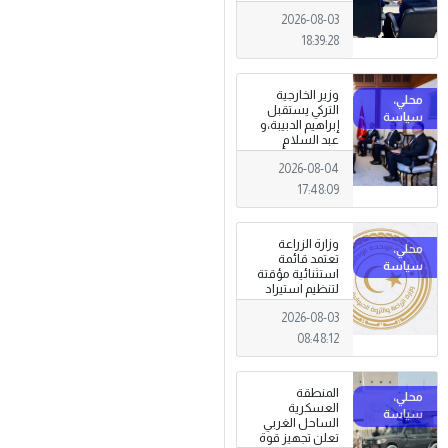
الجرائم المالية
2026-08-03
وتهديدات الأمن
القومي
18:39:28
وزير الخارجية
التركي يستقبل
إبراهيم الدبيبة،و
عبد السلام
الزوبي في أنقرة
2026-08-04
17:48:09
وزارة الزراعة
تعتمد قائمة
استثنائية مؤقتة
لتنظيم استيراد
وتداول المبيدات
2026-08-03
الزراعية
08:48:12
المنطقة
العسكرية
الساحل الغربي
تعلن تجهيز قوة