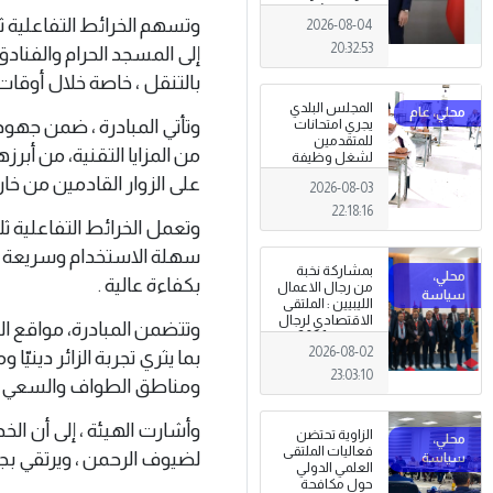
توحيد المؤسسة
وتسهم الخرائط التفاعلية ثل
2026-08-04
العسكرية على
أسس مهنية
20:32:53
إلى المسجد الحرام والفنادق 
ووطنية،
بالتنقل ، خاصة خلال أوقات ا
المجلس البلدي
وتأتي المبادرة ، ضمن جهو
يجري امتحانات
للمتقدمين
من المزايا التقنية، من أبر
لشغل وظيفة
مختار محلة .
على الزوار القادمين من خا
2026-08-03
22:18:16
وتعمل الخرائط التفاعلية ث
سهلة الاستخدام وسريعة ال
بمشاركة نخبة
بكفاءة عالية .
من رجال الاعمال
الليبيين : الملتقى
الاقتصادي لرجال
وتتضمن المبادرة، مواقع ال
الاعمال 2026
2026-08-02
تبدأ فعاليات
بما يثري تجربة الزائر دين
بمدينة سرت .
23:03:10
ومناطق الطواف والسعي ، ود
وأشارت الهيئة ، إلى أن ا
الزاوية تحتضن
فعاليات الملتقى
لضيوف الرحمن ، ويرتقي بجو
العلمي الدولي
حول مكافحة