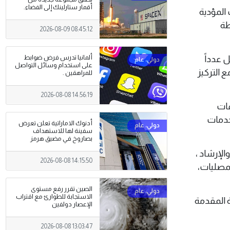
أقمار ستارلينك إلى الفضاء.
 المؤدية
طة
2026-08-09 08:45:12
 عدداً
ألمانيا تدرس فرض ضوابط
على استخدام وسائل التواصل
 التركيز
للمراهقين .
2026-08-08 14:56:19
هات
خدمات
أدنوك الاماراتية تعلن تعرض
سفينة لها للاستهداف
بصاروخ في مضيق هرمز
الإرشاد ،
2026-08-08 14:15:50
لمصليات،
الصين تقرر رفع مستوى
الاستجابة للطوارئ مع اقتراب
ة المقدمة
الإعصار دولفين
2026-08-08 13:03:47