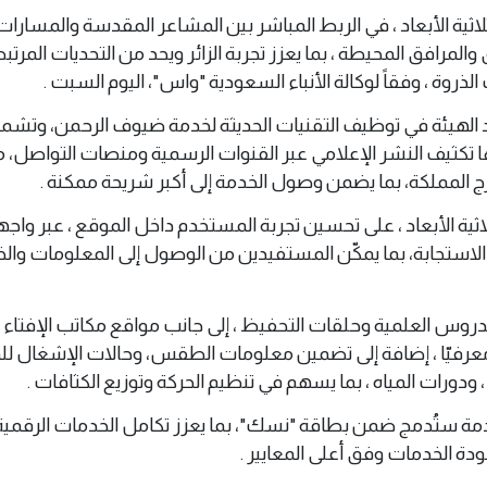
اثية الأبعاد ، في الربط المباشر بين المشاعر المقدسة والمسارات
والمرافق المحيطة ، بما يعزز تجربة الزائر ويحد من التحديات المرتب
لذروة ، وفقاً لوكالة الأنباء السعودية "واس"، اليوم السبت .
د الهيئة في توظيف التقنيات الحديثة لخدمة ضيوف الرحمن، وتشمل
زها تكثيف النشر الإعلامي عبر القنوات الرسمية ومنصات التواصل، مع
رج المملكة، بما يضمن وصول الخدمة إلى أكبر شريحة ممكنة .
لاثية الأبعاد ، على تحسين تجربة المستخدم داخل الموقع ، عبر واج
استجابة، بما يمكّن المستفيدين من الوصول إلى المعلومات وال
دروس العلمية وحلقات التحفيظ ، إلى جانب مواقع مكاتب الإفتاء و
يّا ومعرفيّا ، إضافة إلى تضمين معلومات الطقس، وحالات الإشغال ل
ورات المياه ، بما يسهم في تنظيم الحركة وتوزيع الكثافات .
لخدمة ستُدمج ضمن بطاقة "نسك"، بما يعزز تكامل الخدمات الرقمي
دة الخدمات وفق أعلى المعايير .