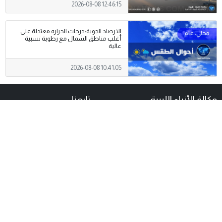
2026-08-08 12:46:15
الارصاد الجوية:درجات الحرارة معتدلة على
أغلب مناطق الشمال مع رطوبة نسبية
عالية
2026-08-08 10:41:05
وكالة الأنباء الليبية
تابعنا
أنشئت وكالة الأنباء الليبية
بموجب القرار رقم 17 لسنة 1964
الصادر بتاريخ
1 أكتوبر 1964
تحت
اسم وكالة الأنباء الليبية .
تغير اسمها عدة مرات ثم
عاودت وكالة الأنباء الليبية بثها
تحت مسماها الذي تأسست به
عام 1964 تحت اسم ( وكالة
الأنباء الليبية ) (وال) بناء على قرار
© جميع الحقوق
شؤون الإعلام بالمكتب التنفيذي
محفوظة
بالمجلس الوطني الإنتقالي عام
لوكالة الأنباء
2011