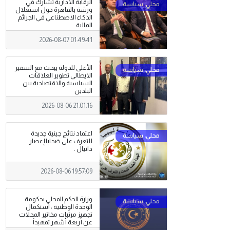
الرقابة الادارية تشارك في
ورشة بالقاهرة حول استغلال
الذكاء الاصطناعي في الجرائم
المالية
2026-08-07 01:49:41
الأعلى للدولة يبحث مع السفير
الايطالي تطوير العلاقات
السياسية والاقتصادية بين
البلدين
2026-08-06 21:01:16
اعتماد نتائج جينية جديدة
للتعرف على ضحايا إعصار
دانيال .
2026-08-06 19:57:09
وزارة الحكم المحلي بحكومة
الوحدة الوطنية : استكمال
تجهيز مرتبات مخاتير المحلات
عن أربعة أشهر تمهيداً
لصرفها .