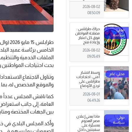
طرابلس
2026-08-02
08:50:09
حراك طرابلس :
مصلحة المواطن
فوق كل اعتبار
طرابلس
وإعادة فتح
المؤسسات
الخامس برئاسة عميد البل
2026-08-02
جاءت استجابةً
للإرادة الشعبية
الملفات الخدمية والتنظيمي
09:05:49
بحث احتياجات المواطنين 
وسط انتشار
وتناول الاجتماع الاستعدا
أمني : احتجاجات
بطرابلس على
والموقع المخصص له، بما ي
تردي الأوضاع
المعيشية وتدني
2026-08-01
الخدمات العامة .
كما ناقش المجلس عدداً من
06:49:26
العامة، إلى جانب استعراض أ
بين الجهات المختصة ومتا
ماذا يعني إعلان
مصر الهجوم
وأكد المجلس البلدي في خت
بمسيّرة على
سفينتين داخل
الصعوبات بما يسهم في دعم