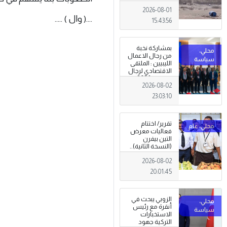
ميناء دمياط؟
2026-08-01
(قراءة تحليلية)
....( وال ) .....
15:43:56
بمشاركة نخبة
من رجال الاعمال
الليبيين : الملتقى
الاقتصادي لرجال
الاعمال 2026
2026-08-02
تبدأ فعاليات
بمدينة سرت .
23:03:10
تقرير/ اختتام
فعاليات معرض
التين بيفرن
(النسخة الثانية)..
تظاهرة وطنية
2026-08-02
وصمود
للمزارعين في
20:01:45
وجه التغيرات
المناخية
الزوبي يبحث في
أنقرة مع رئيس
الاستخبارات
التركية جهود