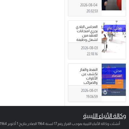
توحيد المؤسسة
2026-08-04
العسكرية على
أسس مهنية
20:32:53
ووطنية،
المجلس البلدي
يجري امتحانات
للمتقدمين
لشغل وظيفة
مختار محلة .
2026-08-03
22:18:16
النفط والغاز
تكشف عن
الأتاوات
والضرائب
المحصلة خلال
2026-08-01
شهر يوليو 2026 .
19:06:59
وكالة الأنباء الليبية
أنشئت وكالة الأنباء الليبية بموجب القرار رقم 17 لسنة 1964 الصادر بتاريخ
1 أكتوبر 1964