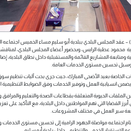
 15 مايو 2026 (وال) – عقد المجلس البلدي ببلدية أبو سليم مساء الخميس اجتماعه 
دية محمود عطية الرايس، وبحضور أعضاء المجلس البلدي، لمناقش
ة ومتابعة المشاريع القائمة والمستقبلية داخل نطاق البلدية، إضا
وسبل تحسين مستوى الخدمات العامة.
دات الخاصة بعيد الأضحى المبارك، حيث جرى بحث آليات تنظيم سو
ضمن انسيابية العمل وتوفير الخدمات وفق الضوابط التنظيمية ا
 الملفات الحيوية المتعلقة بقطاعات الصحة والتعليم والمرافق 
برز القضايا التي تهم المواطنين داخل البلدية، مع التأكيد على تعزي
بعة سير العمل في مختلف المشروعات.
ام اجتماعه مواصلة الجهود الرامية إلى تحسين مستوى الخدمات و
 الاستقرار الخدمي والتنظيمي داخل بلدية أبو سليم.