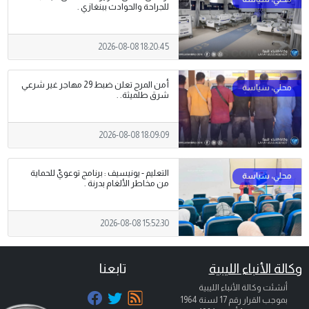
للجراحة والحوادث ببنغازي .
2026-08-08 18:20:45
أمن المرج تعلن ضبط 29 مهاجر غير شرعي
شرق طلميثة. .
2026-08-08 18:09:09
التعليم - يونيسيف : برنامج توعويّ للحماية
من مخاطر الألغام بدرنة .
2026-08-08 15:52:30
وكالة الأنباء الليبية
تابعنا
أنشئت وكالة الأنباء الليبية
بموجب القرار رقم 17 لسنة 1964