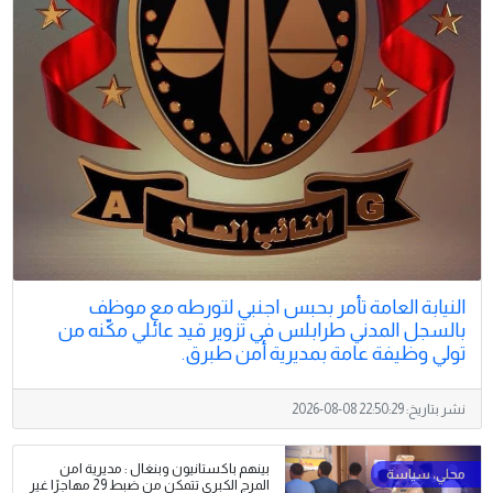
النيابة العامة تأمر بحبس اجنبي لتورطه مع موظف
بالسجل المدني طرابلس في تزوير قيد عائلي مكّنه من
تولي وظيفة عامة بمديرية أمن طبرق.
نشر بتاريخ:
2026-08-08 22:50:29
بينهم باكستانيون وبنغال : مديرية امن
المرج الكبرى تتمكن من ضبط 29 مهاجرًا غير