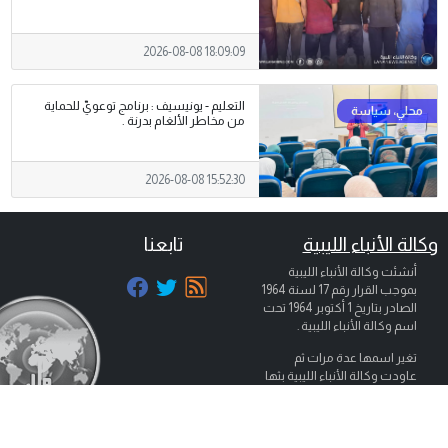
2026-08-08 18:09:09
التعليم - يونيسيف : برنامج توعويّ للحماية
من مخاطر الألغام بدرنة .
2026-08-08 15:52:30
وكالة الأنباء الليبية
تابعنا
أنشئت وكالة الأنباء الليبية
بموجب القرار رقم 17 لسنة 1964
الصادر بتاريخ
1 أكتوبر 1964
تحت
اسم وكالة الأنباء الليبية .
تغير اسمها عدة مرات ثم
عاودت وكالة الأنباء الليبية بثها
تحت مسماها الذي تأسست به
عام 1964 تحت اسم ( وكالة
الأنباء الليبية ) (وال) بناء على قرار
© جميع الحقوق