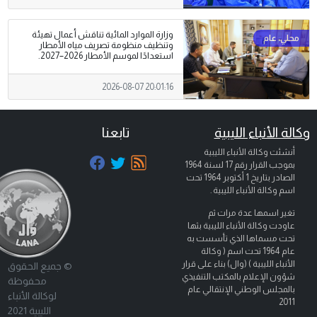
وزارة الموارد المائية تناقش أعمال تهيئة
وتنظيف منظومة تصريف مياه الأمطار
استعدادًا لموسم الأمطار 2026–2027.
2026-08-07 20:01:16
وكالة الأنباء الليبية
تابعنا
أنشئت وكالة الأنباء الليبية
بموجب القرار رقم 17 لسنة 1964
الصادر بتاريخ
1 أكتوبر 1964
تحت
اسم وكالة الأنباء الليبية .
تغير اسمها عدة مرات ثم
عاودت وكالة الأنباء الليبية بثها
تحت مسماها الذي تأسست به
عام 1964 تحت اسم ( وكالة
الأنباء الليبية ) (وال) بناء على قرار
© جميع الحقوق
شؤون الإعلام بالمكتب التنفيذي
محفوظة
بالمجلس الوطني الإنتقالي عام
لوكالة الأنباء
2011
الليبية 2021