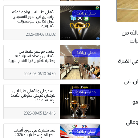
الأهلي طرابلس يواجه كمكم
الزنجباري في الدور التمهيدي
الأول لكأس الكونفدرالية
الأفريقية
لثالثة من
2026-08-06 13:33:32
لتصفيات
اجتماع موسع ببلدية حي
الأندلس لإعداد استراتيجية
في الفترة
وطنية لتطوير كرة القدم الليبية
2026-08-06 10:04:30
ان، في
السويحلي والأهلي طرابلس
يترقبان قرعتي بطولتي الأندية
الإفريقية غدًا
غو
2026-08-05 12:44:16
ومالي
ليبيا تشارك في دورة ألعاب
البحر المتوسط تارانتو 2026