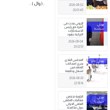
تظاهرة وطنية
.. ( وال ) ..
2026-08-02
وصمود
للمزارعين في
20:01:45
وجه التغيرات
المناخية
الزوبي يبحث في
أنقرة مع رئيس
الاستخبارات
التركية جهود
توحيد المؤسسة
2026-08-04
العسكرية على
أسس مهنية
20:32:53
ووطنية،
المجلس البلدي
يجري امتحانات
للمتقدمين
لشغل وظيفة
مختار محلة .
2026-08-03
22:18:16
الزاوية تحتضن
فعاليات الملتقى
العلمي الدولي
حول مكافحة