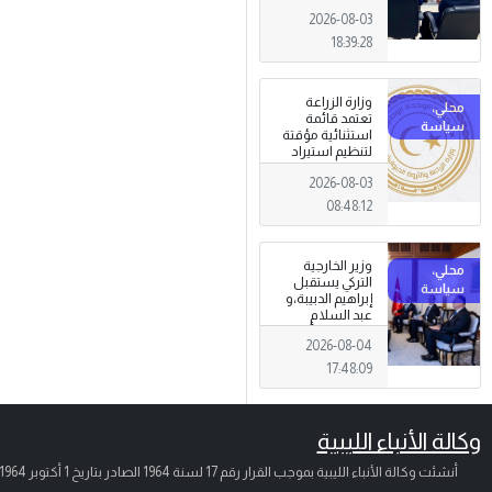
الجرائم المالية
2026-08-03
وتهديدات الأمن
القومي
18:39:28
وزارة الزراعة
تعتمد قائمة
استثنائية مؤقتة
لتنظيم استيراد
وتداول المبيدات
2026-08-03
الزراعية
08:48:12
وزير الخارجية
التركي يستقبل
إبراهيم الدبيبة،و
عبد السلام
الزوبي في أنقرة
2026-08-04
17:48:09
وكالة الأنباء الليبية
أنشئت وكالة الأنباء الليبية بموجب القرار رقم 17 لسنة 1964 الصادر بتاريخ
1 أكتوبر 1964