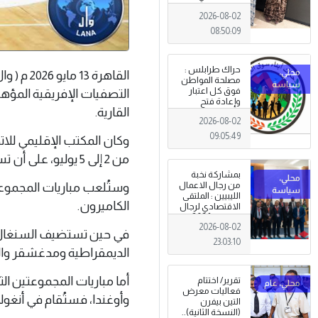
طرابلس
2026-08-02
08:50:09
حراك طرابلس :
القاهرة 
مصلحة المواطن
فوق كل اعتبار
وإعادة فتح
القارية.
المؤسسات
2026-08-02
جاءت استجابةً
للإرادة الشعبية
09:05:49
وكان المكتب الإقليمي للاتحا
من 2 إلى 5 يوليو، على أن تستضيفها كل من أنغولا والكاميرون والسنغال.
بمشاركة نخبة
وستُلعب مباريات المجموعة 
من رجال الاعمال
الليبيين : الملتقى
الكاميرون.
الاقتصادي لرجال
الاعمال 2026
2026-08-02
تبدأ فعاليات
في حين تستضيف السنغال مب
بمدينة سرت .
23:03:10
الديمقراطية ومدغشقر وا
أما مباريات المجموعتين الثا
تقرير/ اختتام
فعاليات معرض
وأوغندا، فستُقام في أنغولا
التين بيفرن
(النسخة الثانية)..