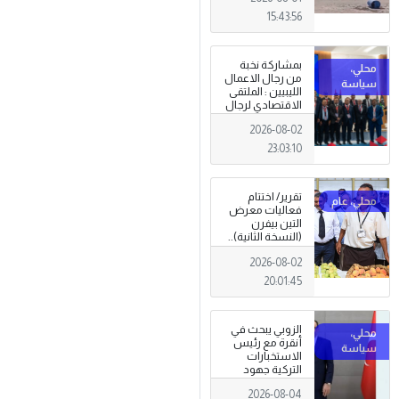
15:43:56
بمشاركة نخبة
من رجال الاعمال
الليبيين : الملتقى
الاقتصادي لرجال
الاعمال 2026
2026-08-02
تبدأ فعاليات
بمدينة سرت .
23:03:10
تقرير/ اختتام
فعاليات معرض
التين بيفرن
(النسخة الثانية)..
تظاهرة وطنية
2026-08-02
وصمود
للمزارعين في
20:01:45
وجه التغيرات
المناخية
الزوبي يبحث في
أنقرة مع رئيس
الاستخبارات
التركية جهود
توحيد المؤسسة
2026-08-04
العسكرية على