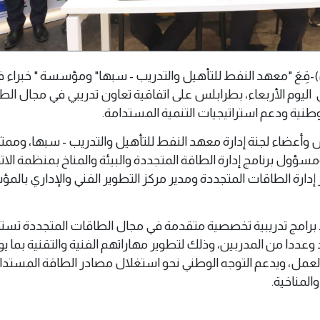
 13 مايو 2026 (وال)-قِعَ "معهد النفط للتأهيل والتدريب - سبها" ومؤسسة " خبراء
ي اليوم الأربعاء، بطرابلس على اتفاقية تعاون تدريبي في مجال ال
وطنية ودعم استراتيجيات التنمية المستدامة.
وأعضاء لجنة إدارة معهد النفط للتأهيل والتدريب - سبها، وممث
سؤول برنامج إدارة الطاقة المتجددة والبيئة والمناخ بمنظمة الات
ر إدارة الطاقات المتجددة ومدير مركز التطوير الفني والإداري بال
ذ برامج تدريبية تخصصية متقدمة في مجال الطاقات المتجددة ت
 وعددا من المدربين، وذلك لتطوير مهاراتهم الفنية والتقنية بما ي
لعمل، ويدعم التوجه الوطني نحو استغلال مصادر الطاقة المستدا
والمناخية.