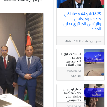
2026-05-13 18:24:06
25 قتيلا و44 مصابا في
حادث بومرداس
والرئيس الجزائري يعلن
الحداد .
نشر بتاريخ:
2026-07-31 18:23:26
اشتباكات الزاوية
وصرمان:
المدنيون بين
نيران السلاح
المنتشر خارج
2026-08-04
سلطة القانون
14:41:03
جهاز الردع يحرر
طفلًا مختطفًا
ويقبض على
خاطفيه في
طرابلس
2026-08-02