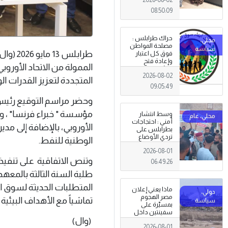
08:50:09
حراك طرابلس :
مصلحة المواطن
طرابلس
فوق كل اعتبار
وإعادة فتح
الممولة من الاتحاد الأوروب
المؤسسات
2026-08-02
جاءت استجابةً
المتجددة لتعزيز القدرات ال
للإرادة الشعبية
09:05:49
وحضر مراسم التوقيع رئيس 
مؤسسة " خبراء فرنسا" ، وم
وسط انتشار
أمني : احتجاجات
الأوروبي، بالإضافة إلى مدي
بطرابلس على
تردي الأوضاع
الوطنية للنفط.
المعيشية وتدني
2026-08-01
الخدمات العامة .
وتنص الاتفاقية على تنفي
06:49:26
طلبة السنة الثالثة بالمعهد
المتطلبات الحديثة لسوق ا
ماذا يعني إعلان
مصر الهجوم
تماشياً مع الأهداف البيئية 
بمسيّرة على
سفينتين داخل
(وال)
ميناء دمياط؟
2026-08-01
(قراءة تحليلية)