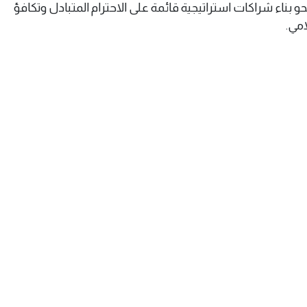
حو بناء شراكات استراتيجية قائمة على الاحترام المتبادل وتكافؤ
امي.