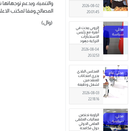
تظاهرة وطنية
والتنمية، ويدعم توجهاتها ن
2026-08-02
وصمود
المصالح,وفقا لمكتب الاعل
للمزارعين في
20:01:45
وجه التغيرات
المناخية
(وال)
الزوبي يبحث في
أنقرة مع رئيس
الاستخبارات
التركية جهود
توحيد المؤسسة
2026-08-04
العسكرية على
أسس مهنية
20:32:53
ووطنية،
المجلس البلدي
يجري امتحانات
للمتقدمين
لشغل وظيفة
مختار محلة .
2026-08-03
22:18:16
الزاوية تحتضن
فعاليات الملتقى
العلمي الدولي
حول مكافحة