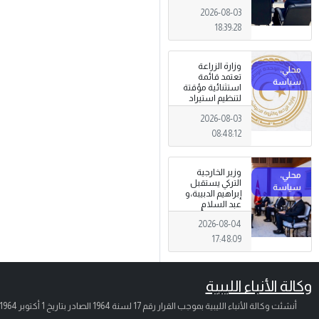
الجرائم المالية
2026-08-03
وتهديدات الأمن
القومي
18:39:28
وزارة الزراعة
تعتمد قائمة
استثنائية مؤقتة
لتنظيم استيراد
وتداول المبيدات
2026-08-03
الزراعية
08:48:12
وزير الخارجية
التركي يستقبل
إبراهيم الدبيبة،و
عبد السلام
الزوبي في أنقرة
2026-08-04
17:48:09
وكالة الأنباء الليبية
أنشئت وكالة الأنباء الليبية بموجب القرار رقم 17 لسنة 1964 الصادر بتاريخ
1 أكتوبر 1964