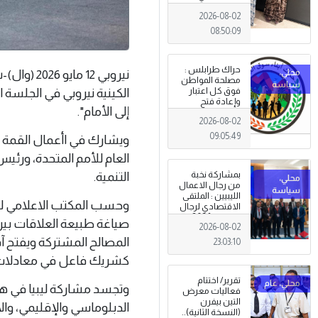
طرابلس
2026-08-02
08:50:09
حراك طرابلس :
نيروبي 12
مصلحة المواطن
فوق كل اعتبار
الكينية نيروبي في الجلسة ا
وإعادة فتح
إلى الأمام".
المؤسسات
2026-08-02
جاءت استجابةً
للإرادة الشعبية
09:05:49
ويشارك في اأعمال القمة ر
العام للأمم المتحدة، ورئي
بمشاركة نخبة
التنمية.
من رجال الاعمال
الليبيين : الملتقى
وحسب المكتب الاعلامي لر
الاقتصادي لرجال
الاعمال 2026
صياغة طبيعة العلاقات بين ا
2026-08-02
تبدأ فعاليات
بمدينة سرت .
المصالح المشتركة ويفتح آف
23:03:10
كشريك فاعل في معادلات ال
تقرير/ اختتام
وتجسد مشاركة ليبيا في هذا
فعاليات معرض
التين بيفرن
الدبلوماسي والإقليمي، وال
(النسخة الثانية)..