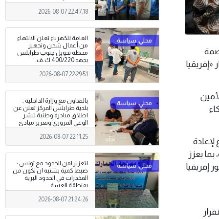
2026-08-07 22:47:18
العامة للكهرباء تعلن الانتهاء
من أعمال شحن وتجهيز
عاصمة
محطة تحويل جنوب طرابلس
بجهد 400/220 ك.ف.
 «إفريقيا
2026-08-07 22:29:51
لأمين
بالتعاون مع وزارة الداخلية :
اء
بلدية طرابلس المركز تعلن عن
اطلاق مبادرة وطنية لنشر
الوعي المروري وتعزيز مبادئ
السلامة على الطرق
2026-08-07 22:11:25
لإعادة
 بما يعزز
لتعزيز امن الحدود مع تونس :
ر إفريقيا
ضبط كمية يشتبه ان تكون من
المخدرات في الحدود البرية
بمنطقة العسة .
2026-08-07 21:24:26
قرار