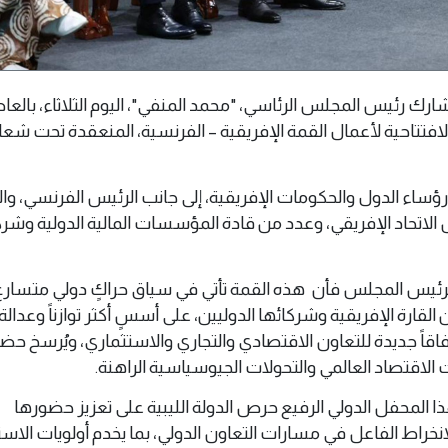
 مايو 2026 (وال)-شارك رئيس المجلس الرئاسي، "محمد المنفي"، اليوم الثلاثاء، بال
لافتتاحية لأعمال القمة الإفريقية – الفرنسية، المنعقدة تحت شعار
ؤساء الدول والحكومات الإفريقية، إلى جانب الرئيس الفرنسي، وا
س الاتحاد الإفريقي، وعدد من قادة المؤسسات المالية الدولية وشرك
ئيس المجلس فأن هذه القمة تأتي في سياق حراكٍ دولي متسارع 
لقارة الإفريقية وشركائها الدوليين، على أسسٍ أكثر توازناً وعدالة،
اقاً جديدة للتعاون الاقتصادي والتجاري والاستثماري، ويُرسخ حضو
اقتصاد العالمي والتحولات الجيوسياسية الراهنة.
 المحفل الدولي الرفيع حرص الدولة الليبية على تعزيز حضورها
انخراط الفاعل في مسارات التعاون الدولي، بما يخدم أولويات الاست