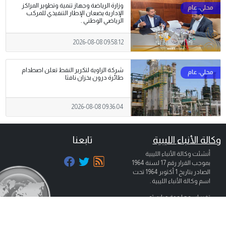
وزارة الرياضة وجهاز تنمية وتطوير المراكز
الإدارية يضعان الإطار التنفيذي للمركب
الرياضي الوطني .
2026-08-08 09:58:12
شركة الزاوية لتكرير النفط تعلن اصطدام
طائرة درون بخزان نافثا
2026-08-08 09:36:04
وكالة الأنباء الليبية
تابعنا
أنشئت وكالة الأنباء الليبية
بموجب القرار رقم 17 لسنة 1964
الصادر بتاريخ
1 أكتوبر 1964
تحت
اسم وكالة الأنباء الليبية .
تغير اسمها عدة مرات ثم
عاودت وكالة الأنباء الليبية بثها
تحت مسماها الذي تأسست به
عام 1964 تحت اسم ( وكالة