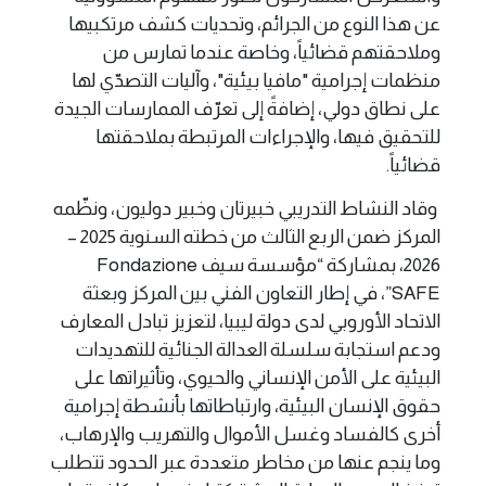
عن هذا النوع من الجرائم، وتحديات كشف مرتكبيها
وملاحقتهم قضائياً، وخاصة عندما تمارس من
منظمات إجرامية "مافيا بيئية"، وآليات التصدّي لها
على نطاق دولي، إضافةً إلى تعرّف الممارسات الجيدة
للتحقيق فيها، والإجراءات المرتبطة بملاحقتها
قضائياً.
وقاد النشاط التدريبي خبيرتان وخبير دوليون، ونظّمه
المركز ضمن الربع الثالث من خطته السنوية 2025 –
2026، بمشاركة “مؤسسة سيف Fondazione
SAFE”، في إطار التعاون الفني بين المركز وبعثة
الاتحاد الأوروبي لدى دولة ليبيا، لتعزيز تبادل المعارف
ودعم استجابة سلسلة العدالة الجنائية للتهديدات
البيئية على الأمن الإنساني والحيوي، وتأثيراتها على
حقوق الإنسان البيئية، وارتباطاتها بأنشطة إجرامية
أخرى كالفساد وغسل الأموال والتهريب والإرهاب،
وما ينجم عنها من مخاطر متعددة عبر الحدود تتطلب