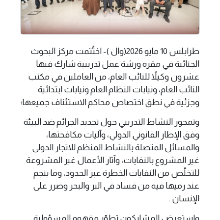
طرابلس 10 مايو 2026(وال )- اختُتمت مركز البحوث
الجنائية في مقره ورشة عمل تدريبية شارك فيها
عشرون وكيلاً للنائب العام، من العاملين في مكتب
النائب العام، ونيابات النظام العام ونيابات ابتدائية
وجزئية في نطق اختصاص محاكم الاستئناف جميعها؛
وتمحور النشاط التدريبي حول تحديد الجرائم ضد البيئة
وفق الإطار القانوني الدولي، وآليات مكافحتها،
والمسائل المتصلة بالنشاط المنظم للاتجار الدولي
غير المشروع بالنفايات، وآثار الأعمال غير المشروعة
للتخلّص من النفايات الخطرة عبر الحدود، وما ينجم
عند رميها فيه من فساد في البر والبحر وضرر على
الإنسان .
واستعرض المشاركون تطوّر مفهوم المسؤولية