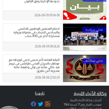
حدودها الإدارية وفق القانون
2026-08-09 09:34:08
اختتام المخيمين الوطنيين الخامس
والسادس للشباب في مصراتة وزوارة
بمشاركة أكثر من 400 شاب
2026-08-09 08:26:26
النيابة العامة تأمر بحبس اجنبي لتورطه مع
موظف بالسجل المدني طرابلس في تزوير
قيد عائلي مكّنه من تولي وظيفة عامة
بمديرية أمن طبرق.
2026-08-08 22:50:29
وكالة الأنباء الليبية
تابعنا
أنشئت وكالة الأنباء الليبية
بموجب القرار رقم 17 لسنة 1964
الصادر بتاريخ
1 أكتوبر 1964
تحت