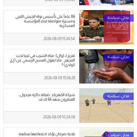
86 عاماً على تأسيس نواة الجيش الليبي
ومسيرة متواصلة لبناء المؤسسة
العسكرية
2026-08-09 15:34:54
تقرير لـ (وال): مياه الشرب في ليبيا تحت
المجهر.. ماذا يقول المسح الرسمي عن ( إي
كولاي) ؟
2026-08-09 15:06:28
شركة الكهرباء : صيانة دائرة مجدول ـ
القطرون بجهد 66 ك.ف
2026-08-09 10:24:08
بلدية صرمان تؤكد اختصاصها بمتابعة