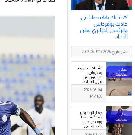
2026-05-10 10:18:27
25 قتيلا و44 مصابا في
حادث بومرداس
والرئيس الجزائري يعلن
الحداد .
نشر بتاريخ:
2026-07-31 18:23:26
اشتباكات الزاوية
وصرمان:
المدنيون بين
نيران السلاح
المنتشر خارج
2026-08-04
سلطة القانون
14:41:03
جهاز الردع يحرر
طفلًا مختطفًا
ويقبض على
خاطفيه في
طرابلس
2026-08-02