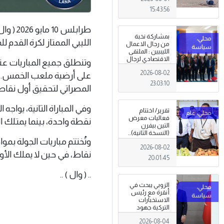
15:43:56
طرابلس
بمشاركة نخبة
الليبي الممتاز لكرة القدم للموسم 
من رجال الاعمال
الليبيين : الملتقى
الاقتصادي لرجال
وتنطلق جميع المباريات عن
الاعمال 2026
2026-08-02
تبدأ فعاليات
على أرضية ملعب الخمس. وي
بمدينة سرت .
23:03:10
المصراتي لتحقيق أول نقاطه
وفي المباراة الثانية، يواجه
تقرير/ اختتام
فعاليات معرض
نقطة واحدة، بينما يمتلك ال
التين بيفرن
(النسخة الثانية)..
وتُختتم مباريات الجولة بم
تظاهرة وطنية
2026-08-02
وصمود
نقاط، في حين لا يملك الأو
للمزارعين في
20:01:45
وجه التغيرات
المناخية
.. ( وال ) ..
الزوبي يبحث في
أنقرة مع رئيس
الاستخبارات
التركية جهود
توحيد المؤسسة
2026-08-04
العسكرية على