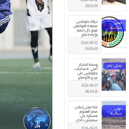
08:50:09
حراك طرابلس :
مصلحة المواطن
فوق كل اعتبار
وإعادة فتح
المؤسسات
2026-08-02
جاءت استجابةً
للإرادة الشعبية
09:05:49
وسط انتشار
أمني : احتجاجات
بطرابلس على
تردي الأوضاع
المعيشية وتدني
2026-08-01
الخدمات العامة .
06:49:26
ماذا يعني إعلان
مصر الهجوم
بمسيّرة على
سفينتين داخل
ميناء دمياط؟
2026-08-01
(قراءة تحليلية)