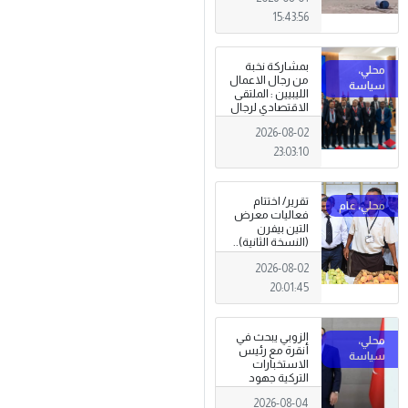
15:43:56
بمشاركة نخبة
من رجال الاعمال
الليبيين : الملتقى
الاقتصادي لرجال
الاعمال 2026
2026-08-02
تبدأ فعاليات
بمدينة سرت .
23:03:10
تقرير/ اختتام
فعاليات معرض
التين بيفرن
(النسخة الثانية)..
تظاهرة وطنية
2026-08-02
وصمود
للمزارعين في
20:01:45
وجه التغيرات
المناخية
الزوبي يبحث في
أنقرة مع رئيس
الاستخبارات
التركية جهود
توحيد المؤسسة
2026-08-04
العسكرية على