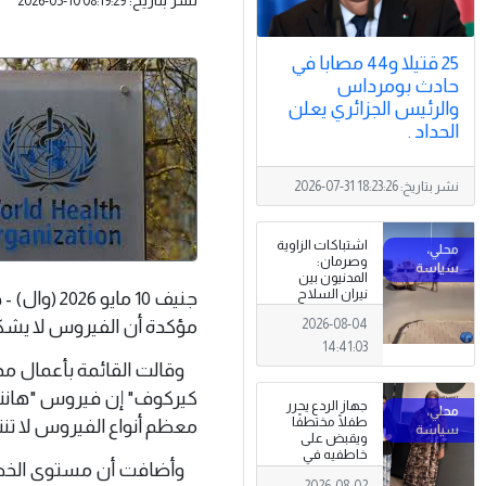
2026-05-10 08:19:29
25 قتيلا و44 مصابا في
حادث بومرداس
والرئيس الجزائري يعلن
الحداد .
نشر بتاريخ:
2026-07-31 18:23:26
اشتباكات الزاوية
وصرمان:
المدنيون بين
نيران السلاح
جنيف 10 م
المنتشر خارج
مؤكدة أن الفيروس لا يشكل 
2026-08-04
سلطة القانون
14:41:03
وقالت القائمة بأعمال مدير
كيركوف" إن فيروس "هانتا"
جهاز الردع يحرر
طفلًا مختطفًا
معظم أنواع الفيروس لا تنت
ويقبض على
خاطفيه في
وأضافت أن مستوى الخطر ع
طرابلس
2026-08-02