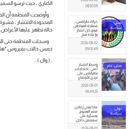
الكناري ، حيث ترسو السفين
08:50:09
وأوضحت المنظمة أن الخط
المحدودة الانتشار ، مشيرة
حراك طرابلس :
مصلحة المواطن
حالة تظهر عليها الأعراض.
فوق كل اعتبار
وإعادة فتح
المؤسسات
وسجلت المنظمة حتى الآن ثم
2026-08-02
جاءت استجابةً
للإرادة الشعبية
خمس حالات بفيروس "هانتا"، 
09:05:49
.. ( وال ) ..
وسط انتشار
أمني : احتجاجات
بطرابلس على
تردي الأوضاع
المعيشية وتدني
2026-08-01
الخدمات العامة .
06:49:26
ماذا يعني إعلان
مصر الهجوم
بمسيّرة على
سفينتين داخل
ميناء دمياط؟
2026-08-01
(قراءة تحليلية)