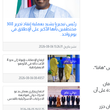
رئيس نيجيريا يشيد بعملية إنقاذ تحرير 308
مختطفين بأنها الأكبر على الإطلاق في
يوم واحد .
نشر بتاريخ:
2026-08-06 13:26:31
ارتفاع الإصابات بإيبولا إلى نحو 4
الآف حالة في الكونغو
وس "هانتا"،
الديمقراطية.
2026-08-06 08:48:57
 فان
ة على أن
اجتماع وزاري بعمان يدعو
لتحرك دولي لمواجهة
الاجراءات الاسرائيلية بالقدس
ن جزر
2026-08-05 19:32:25