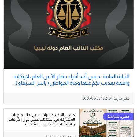
النيابة العامة : حبس أحد أفراد جهاز الأمن العام ، لارتكابه
واقعة تعذيب نجَمَ عنها وفاة المواطن ( ياسر السيفاو ) .
نشر بتاريخ:
2026-08-06 16:21:51
كرسي الألكسو للتراث الليبي يعلن فتح باب
المشاركة في استكتاب علمي حول الخرافات
والأساطير والمعتقدات الشعبية