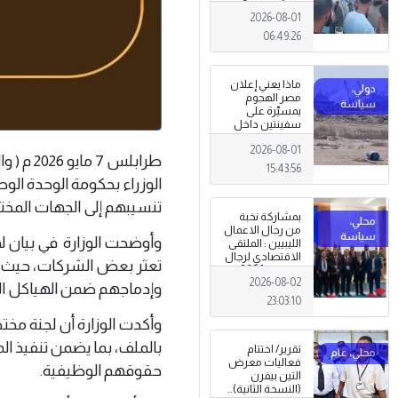
المعيشية وتدني
2026-08-01
الخدمات العامة .
06:49:26
ماذا يعني إعلان
مصر الهجوم
بمسيّرة على
سفينتين داخل
ميناء دمياط؟
2026-08-01
(قراءة تحليلية)
طرابلس 
15:43:56
الوزراء بحكومة الوحدة الو
تنسيبهم إلى الجهات المختص
بمشاركة نخبة
من رجال الاعمال
وأوضحت الوزارة في بيان ل
الليبيين : الملتقى
الاقتصادي لرجال
تعثر بعض الشركات، حيث ج
الاعمال 2026
2026-08-02
تبدأ فعاليات
وإدماجهم ضمن الهياكل ال
بمدينة سرت .
23:03:10
وأكدت الوزارة أن لجنة مختص
بالملف، بما يضمن تنفيذ 
تقرير/ اختتام
فعاليات معرض
حقوقهم الوظيفية.
التين بيفرن
(النسخة الثانية)..