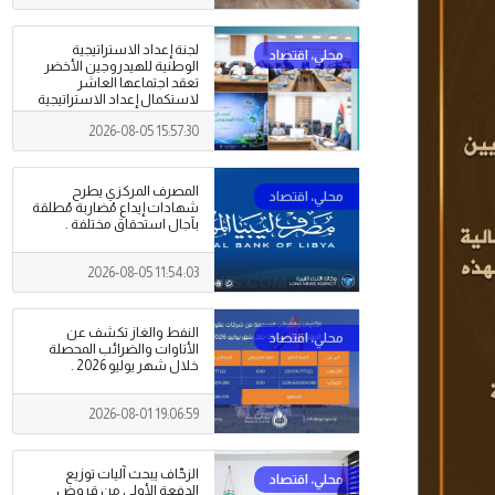
لجنة إعداد الاستراتيجية
الوطنية للهيدروجين الأخضر
تعقد اجتماعها العاشر
لاستكمال إعداد الاستراتيجية
2026-08-05 15:57:30
المصرف المركزي يطرح
شهادات إيداع مُضاربة مُطلقة
بآجال استحقاق مختلفة .
2026-08-05 11:54:03
النفط والغاز تكشف عن
الأتاوات والضرائب المحصلة
خلال شهر يوليو 2026 .
2026-08-01 19:06:59
الزحّاف يبحث آليات توزيع
الدفعة الأولى من قروض