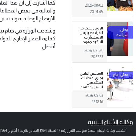
تظاهرة وطنية
كما أشارت إلى أن هذا الملف
2026-08-02
وصمود
والمالية في بعض القطاعات
للمزارعين في
20:01:45
وجه التغيرات
الأوضاع الوظيفية وتحسين 
المناخية
الزوبي يبحث في
وشددت الوزارة في ختام بي
أنقرة مع رئيس
الاستخبارات
كفاءة الجهاز الإداري للدو
التركية جهود
أفضل
توحيد المؤسسة
2026-08-04
العسكرية على
أسس مهنية
20:32:53
ووطنية،
المجلس البلدي
يجري امتحانات
للمتقدمين
لشغل وظيفة
مختار محلة .
2026-08-03
22:18:16
وكالة الأنباء الليبية
أنشئت وكالة الأنباء الليبية بموجب القرار رقم 17 لسنة 1964 الصادر بتاريخ
1 أكتوبر 1964