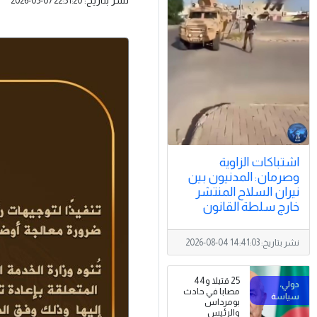
2026-05-07 22:51:20
اشتباكات الزاوية
وصرمان: المدنيون بين
نيران السلاح المنتشر
خارج سلطة القانون
نشر بتاريخ:
2026-08-04 14:41:03
25 قتيلا و44
مصابا في حادث
بومرداس
والرئيس