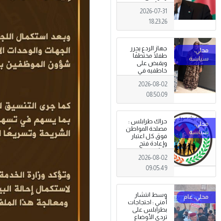
الجزائري يعلن
2026-07-31
الحداد .
18:23:26
جهاز الردع يحرر
طفلًا مختطفًا
ويقبض على
خاطفيه في
طرابلس
2026-08-02
08:50:09
حراك طرابلس :
مصلحة المواطن
فوق كل اعتبار
وإعادة فتح
المؤسسات
2026-08-02
جاءت استجابةً
للإرادة الشعبية
09:05:49
وسط انتشار
أمني : احتجاجات
بطرابلس على
تردي الأوضاع