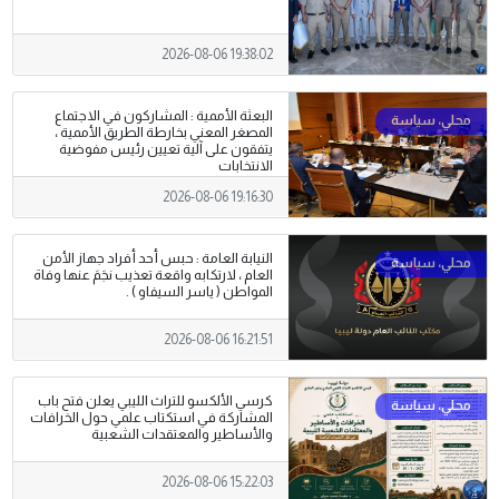
2026-08-06 19:38:02
البعثة الأممية : المشاركون في الاجتماع
المصغر المعني بخارطة الطريق الأممية ،
يتفقون على آلية تعيين رئيس مفوضية
الانتخابات
2026-08-06 19:16:30
النيابة العامة : حبس أحد أفراد جهاز الأمن
العام ، لارتكابه واقعة تعذيب نجَمَ عنها وفاة
المواطن ( ياسر السيفاو ) .
2026-08-06 16:21:51
كرسي الألكسو للتراث الليبي يعلن فتح باب
المشاركة في استكتاب علمي حول الخرافات
والأساطير والمعتقدات الشعبية
2026-08-06 15:22:03