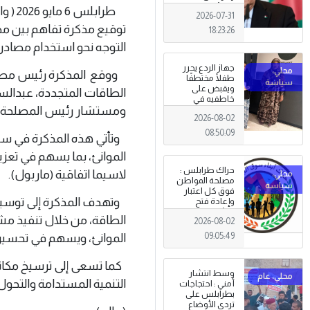
الجزائري يعلن
طرابل
2026-07-31
الحداد .
توقيع مذكرة تفاهم بين مص
18:23:26
التوجه نحو استخدام مصادر ا
جهاز الردع يحرر
ووقع المذكرة رئيس مصلحة
طفلًا مختطفًا
ويقبض على
الطاقات المتجددة، عبدالس
خاطفيه في
ومستشار رئيس المصلحة إلى
طرابلس
2026-08-02
08:50:09
وتأتي هذه المذكرة في سيا
الموانئ، بما يسهم في تعزيز ا
حراك طرابلس :
لاسيما اتفاقية (ماربول).
مصلحة المواطن
فوق كل اعتبار
وتهدف المذكرة إلى توسيع 
وإعادة فتح
المؤسسات
الطاقة، من خلال تنفيذ مش
2026-08-02
جاءت استجابةً
للإرادة الشعبية
الموانئ، ويسهم في تحسين جو
09:05:49
كما تسعى إلى ترسيخ مكانة 
وسط انتشار
التنمية المستدامة والتحول
أمني : احتجاجات
بطرابلس على
تردي الأوضاع