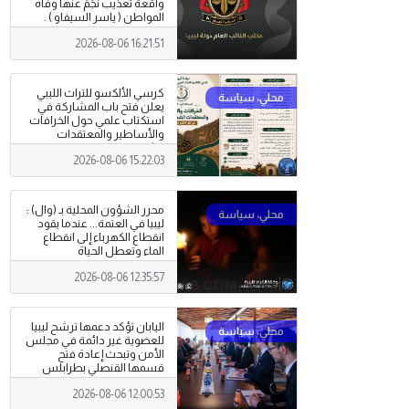
واقعة تعذيب نجَمَ عنها وفاة
المواطن ( ياسر السيفاو ) .
2026-08-06 16:21:51
كرسي الألكسو للتراث الليبي
يعلن فتح باب المشاركة في
استكتاب علمي حول الخرافات
والأساطير والمعتقدات
الشعبية
2026-08-06 15:22:03
محرر الشؤون المحلية بـ (وال) :
ليبيا في العتمة... عندما يقود
انقطاع الكهرباء إلى انقطاع
الماء وتعطل الحياة
2026-08-06 12:35:57
اليابان تؤكد دعمها ترشح ليبيا
للعضوية غير دائمة في مجلس
الأمن وتبحث إعادة فتح
قسمها القنصلي بطرابلس
2026-08-06 12:00:53