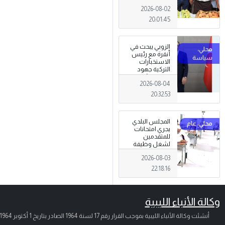
تظاهرة وطنية
2026-08-02
وصمود
للمزارعين في
20:01:45
وجه التغيرات
المناخية
الزوبي يبحث في
أنقرة مع رئيس
الاستخبارات
التركية جهود
توحيد المؤسسة
2026-08-04
العسكرية على
أسس مهنية
20:32:53
ووطنية،
المجلس البلدي
يجري امتحانات
للمتقدمين
لشغل وظيفة
مختار محلة .
2026-08-03
22:18:16
وكالة الأنباء الليبية
أنشئت وكالة الأنباء الليبية بموجب القرار رقم 17 لسنة 1964 الصادر بتاريخ
1 أكتوبر 1964