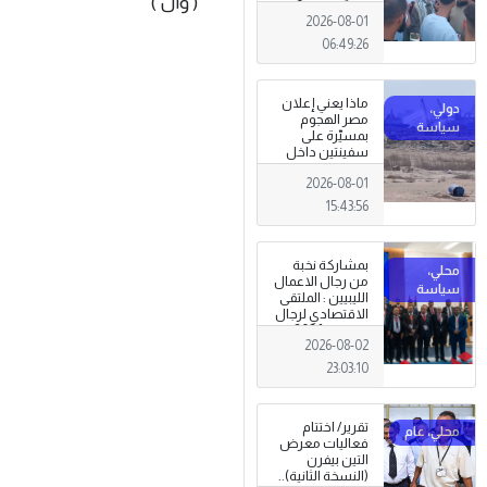
( وال )
المعيشية وتدني
2026-08-01
الخدمات العامة .
06:49:26
ماذا يعني إعلان
مصر الهجوم
بمسيّرة على
سفينتين داخل
ميناء دمياط؟
2026-08-01
(قراءة تحليلية)
15:43:56
بمشاركة نخبة
من رجال الاعمال
الليبيين : الملتقى
الاقتصادي لرجال
الاعمال 2026
2026-08-02
تبدأ فعاليات
بمدينة سرت .
23:03:10
تقرير/ اختتام
فعاليات معرض
التين بيفرن
(النسخة الثانية)..