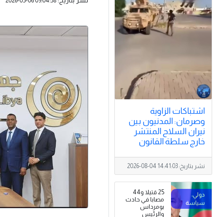
2026-05-06 09:04:58
اشتباكات الزاوية
وصرمان: المدنيون بين
نيران السلاح المنتشر
خارج سلطة القانون
نشر بتاريخ:
2026-08-04 14:41:03
25 قتيلا و44
مصابا في حادث
بومرداس
والرئيس