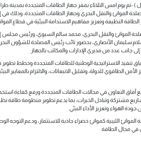
س 6 مايو 2026 ( وال ) -تم يوم امس الثلاثاء بمقر جهاز الطاقات المتجددة بمدينة ط
لحة الموانئ والنقل البحري وجهاز الطاقات المتجددة، وذلك في إ
لطاقة النظيفة وتعزيز مفاهيم الاستدامة البيئية في قطاع الموانئ 
 الموانئ والنقل البحري، محمد سالم السيوي، ورئيس مجلس إد
لام سليمان الأنصاري، بحضور نائب رئيس المصلحة للشؤون البحري
 جانب عدد من مديري الإدارات والمكاتب بالجهاز.
ق تنفيذ الاستراتيجية الوطنية للطاقات المتجددة وخطط تطوير 
لأمن الطاقوي للدولة، وتقليل الانبعاثات، والالتزام بالمعايير البيئية
آفاق التعاون في مجالات الطاقات المتجددة ورفع كفاءة استخد
اريع مشتركة وتبادل الخبرات، بما يدعم تطوير منظومة طاقة نظ
دة الهواء وتعزيز الأداء البيئي.
الموانئ الليبية كموانئ خضراء جاذبة للاستثمار، ودعم التوجه الوط
 في مجال الطاقة.