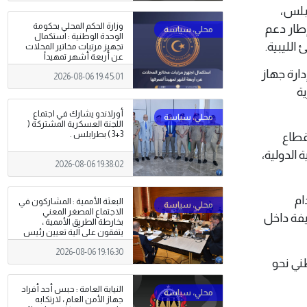
رابلس،
وزارة الحكم المحلي بحكومة
طار دعم
الوحدة الوطنية : استكمال
الليبية.
تجهيز مرتبات مخاتير المحلات
عن أربعة أشهر تمهيداً
لصرفها .
ارة جهاز
2026-08-06 19:45:01
ة
أورلاندو يشارك في اجتماع
اللجنة العسكرية المشتركة (
3+3 ) بطرابلس .
قطاع
 الدولية،
2026-08-06 19:38:02
ام
البعثة الأممية : المشاركون في
الاجتماع المصغر المعني
يفة داخل
بخارطة الطريق الأممية ،
يتفقون على آلية تعيين رئيس
مفوضية الانتخابات
2026-08-06 19:16:30
ني نحو
النيابة العامة : حبس أحد أفراد
جهاز الأمن العام ، لارتكابه