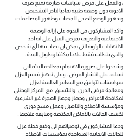
، والعمل على فرض سياسات صارمة تمنع صرف
الادوية دون وصفة طبية تفاديا لتاخر التشخيص
وتدهور الوضع الصحى للمصاب وظهور المضاعفات
واكد المشاركون في الندوة على إزالة الوصمة
الاجتماعية والتعريف بمرض السل على انه احد
الالتهابات الرئوية التي يمكن ان يصاب بها أى شخص
والذى يتطلب فقط علاجا مكثفا وطويل المدة .
وشددوا على ضرورة الاهتمام بمعالجة البيئة التي
تساعد على انتشار المرض ، وعلى تجهيز قسم العزل
بمواصفات تتوافق مع المعايير العالمية لعزل
ومعالجة مرضى الدرن والنتسيق مع المركز الوطنى
لمكافحة الامراض وجهاز وجهاز الهجرة غير الشرعية
ومؤسسة الاصلاح والتاهيل وعمل مسح دورى
لكشف الحالات بالاماكن المكتضة ومتابعة علاجها .
ودعا المشاركون في توصياتهم الى وضع خطة عزل
للحالات الإيجابية المتواجدة بمؤسسات الإصلاح